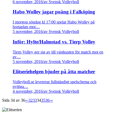
6 november, 2016
/
av Svensk Volleyboll
Habo Wolley jagar poäng i Falköping
I morgon söndag kl 17:00 spelar Habo Wolley på
bortaplan mot…
5 november, 2016
/
av Svensk Volleyboll
Inför: Hylte/Halmstad vs. Tierp Volley
Tierp Volley ger sig av till västkusten för match mot en
av…
5 november, 2016
/
av Svensk Volleyboll
Elitseriehelgen bjuder på åtta matcher
Volleyboll.se levererar fullständigt spelschema och
nyttiga…
4 november, 2016
/
av Svensk Volleyboll
Sida 34 av 36
«
‹
32
33
34
35
36
›
»