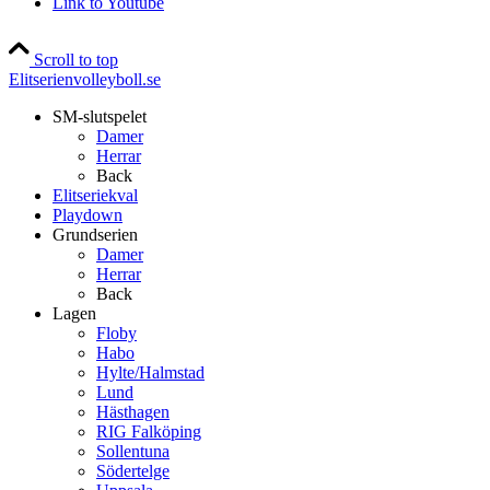
Link to Youtube
Scroll to top
Elitserienvolleyboll.se
SM-slutspelet
Damer
Herrar
Back
Elitseriekval
Playdown
Grundserien
Damer
Herrar
Back
Lagen
Floby
Habo
Hylte/Halmstad
Lund
Hästhagen
RIG Falköping
Sollentuna
Södertelge