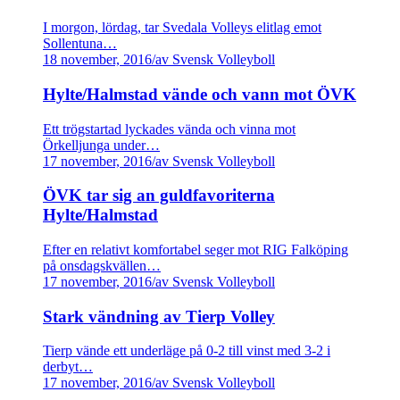
I morgon, lördag, tar Svedala Volleys elitlag emot
Sollentuna…
18 november, 2016
/
av Svensk Volleyboll
Hylte/Halmstad vände och vann mot ÖVK
Ett trögstartad lyckades vända och vinna mot
Örkelljunga under…
17 november, 2016
/
av Svensk Volleyboll
ÖVK tar sig an guldfavoriterna
Hylte/Halmstad
Efter en relativt komfortabel seger mot RIG Falköping
på onsdagskvällen…
17 november, 2016
/
av Svensk Volleyboll
Stark vändning av Tierp Volley
Tierp vände ett underläge på 0-2 till vinst med 3-2 i
derbyt…
17 november, 2016
/
av Svensk Volleyboll