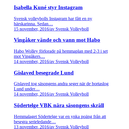
Isabella Kuné styr Instagram
Svensk volleybolls Instagram har fått en ny
härskarinna. Sedan…
15 november, 2016
/
av Svensk Volleyboll
Vingåker vände och vann mot Habo
Habo Wolley förlorade på hemmaplan med 2-3 i set
mot Vingåkers…
14 november, 2016
/
av Svensk Volleyboll
Gislaved besegrade Lund
Gislaved tog säsongens andra seger när de bortaslog
Lund under…
14 november, 2016
/
av Svensk Volleyboll
Södertelge VBK nära säsongens skräll
Hemmalaget Södertelge var en ynka poäng från att
besegra serieledande…
13 november, 2016
/
av Svensk Volleyboll