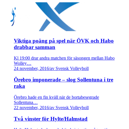
Viktiga poäng på spel när ÖVK och Habo
drabbar samman
Kl 19:00 drar andra matchen för säsongen mellan Habo
Wolley…
24 november, 2016
/
av Svensk Volleyboll
Örebro imponerade – slog Sollentuna i tre
raka
Örebro hade en fin kväll när de bortabesegrade
Sollentuna…
22 november, 2016
/
av Svensk Volleyboll
Två vinster för Hylte/Halmstad