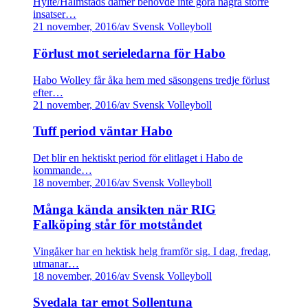
Hylte/Halmstads damer behövde inte göra några större
insatser…
21 november, 2016
/
av Svensk Volleyboll
Förlust mot serieledarna för Habo
Habo Wolley får åka hem med säsongens tredje förlust
efter…
21 november, 2016
/
av Svensk Volleyboll
Tuff period väntar Habo
Det blir en hektiskt period för elitlaget i Habo de
kommande…
18 november, 2016
/
av Svensk Volleyboll
Många kända ansikten när RIG
Falköping står för motståndet
Vingåker har en hektisk helg framför sig. I dag, fredag,
utmanar…
18 november, 2016
/
av Svensk Volleyboll
Svedala tar emot Sollentuna