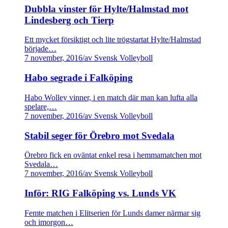
Dubbla vinster för Hylte/Halmstad mot
Lindesberg och Tierp
Ett mycket försiktigt och lite trögstartat Hylte/Halmstad
började…
7 november, 2016
/
av Svensk Volleyboll
Habo segrade i Falköping
Habo Wolley vinner, i en match där man kan lufta alla
spelare,…
7 november, 2016
/
av Svensk Volleyboll
Stabil seger för Örebro mot Svedala
Örebro fick en oväntat enkel resa i hemmamatchen mot
Svedala…
7 november, 2016
/
av Svensk Volleyboll
Inför: RIG Falköping vs. Lunds VK
Femte matchen i Elitserien för Lunds damer närmar sig
och imorgon…