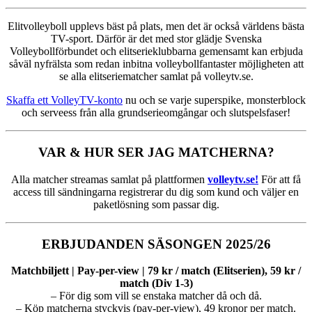
Elitvolleyboll upplevs bäst på plats, men det är också världens bästa
TV-sport. Därför är det med stor glädje Svenska
Volleybollförbundet och elitserieklubbarna gemensamt kan erbjuda
såväl nyfrälsta som redan inbitna volleybollfantaster möjligheten att
se alla elitseriematcher samlat på volleytv.se.
Skaffa ett VolleyTV-konto
nu och se varje superspike, monsterblock
och serveess från alla grundserieomgångar och slutspelsfaser!
VAR & HUR SER JAG MATCHERNA?
Alla matcher streamas samlat på plattformen
volleytv.se!
För att få
access till sändningarna registrerar du dig som kund och väljer en
paketlösning som passar dig.
ERBJUDANDEN SÄSONGEN 2025/26
Matchbiljett | Pay-per-view | 79 kr / match (Elitserien), 59 kr /
match (Div 1-3)
– För dig som vill se enstaka matcher då och då.
– Köp matcherna styckvis (pay-per-view), 49 kronor per match.