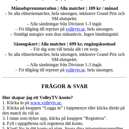
Månadsprenumeration | Alla matcher | 109 kr / månad
– Se alla elitseriematcher, hela säsongen, inklusive Grand Prix och
SM-slutspelet.
– Alla sändningar från Division 1-3 ingår.
– Fri tillgång till repriser på
volleytv.se,
hela säsongen.
– Smidigt autogiro som dras månadsvis. Ingen bindningstid.
Säsongskort | Alla matcher | 699 kr, engångskostnad
– För dig som vill betala allt i ett svep.
– Se alla elitseriematcher, hela säsongen, inklusive Grand Prix och
SM-slutspelet.
– Alla sändningar från Division 1-3 ingår.
– Fri tillgång till repriser på
volleytv.se,
hela säsongen.
FRÅGOR & SVAR
Hur skapar jag ett VolleyTV-konto?
1. Klicka in på
www.volleytv.se.
2. Klicka på knappen “Logga in” i toppmenyn eller klicka direkt på
den match du vill se.
3. I rutan som dyker upp, klicka på knappen “Registrera”.
4. Fyll i uppgifterna och registrera ditt konto.
5. Klart! Nu är ditt konto på plats. Spara dina inloggningsuppgifter