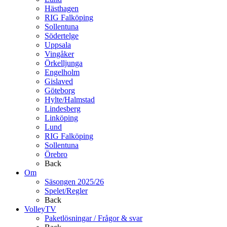
Hästhagen
RIG Falköping
Sollentuna
Södertelge
Uppsala
Vingåker
Örkelljunga
Engelholm
Gislaved
Göteborg
Hylte/Halmstad
Lindesberg
Linköping
Lund
RIG Falköping
Sollentuna
Örebro
Back
Om
Säsongen 2025/26
Spelet/Regler
Back
VolleyTV
Paketlösningar / Frågor & svar