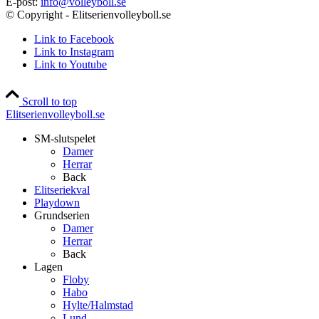
E-post:
info@volleyboll.se
© Copyright - Elitserienvolleyboll.se
Link to Facebook
Link to Instagram
Link to Youtube
Scroll to top
Elitserienvolleyboll.se
SM-slutspelet
Damer
Herrar
Back
Elitseriekval
Playdown
Grundserien
Damer
Herrar
Back
Lagen
Floby
Habo
Hylte/Halmstad
Lund