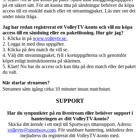
på ett säkert sätt. För att kunna titta på sändningar behöver du köpa
access till en enskild match eller ett streamingpaket. Läs mer om det
under nästa fråga.
Jag har redan registrerat ett VolleyTV-konto och vill nu köpa
access till en sändning eller en paketlösning. Hur gör jag?
1. Klicka in på
www.volleytv.se.
2. Logga in med dina uppgifter.
3. Klicka på den match du vill se.
4. Välj ditt streamingpaket, fyll i kortuppgifterna och genomför
köpet enligt instruktionerna på skärmen.
5. Klart! Nu har du access och kan titta på den match eller det paket
du valt.
När startar streamen?
Streamen sätts igång cirka 10 minuter innan matchstart.
SUPPORT
Har du synpunkter på en livestream eller behöver support i
hanteringen av ditt VolleyTV-konto?
Skicka ditt ärende i ett mejl till Sportways tittarsupport. Adress:
volleytv@sportway.com
. För snabbare hantering, inkludera den
mejladress du registrerat ditt VolleyTV-konto med.