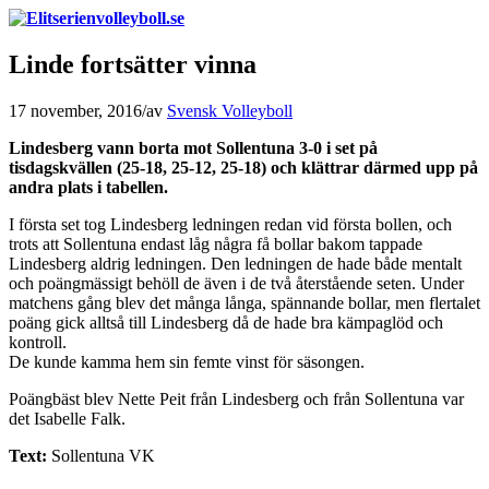
Linde fortsätter vinna
17 november, 2016
/
av
Svensk Volleyboll
Lindesberg vann borta mot Sollentuna 3-0 i set på
tisdagskvällen (25-18, 25-12, 25-18) och klättrar därmed upp på
andra plats i tabellen.
I första set tog Lindesberg ledningen redan vid första bollen, och
trots att Sollentuna endast låg några få bollar bakom tappade
Lindesberg aldrig ledningen. Den ledningen de hade både mentalt
och poängmässigt behöll de även i de två återstående seten. Under
matchens gång blev det många långa, spännande bollar, men flertalet
poäng gick alltså till Lindesberg då de hade bra kämpaglöd och
kontroll.
De kunde kamma hem sin femte vinst för säsongen.
Poängbäst blev Nette Peit från Lindesberg och från Sollentuna var
det Isabelle Falk.
Text:
Sollentuna VK