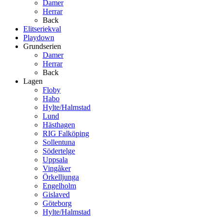
Damer
Herrar
Back
Elitseriekval
Playdown
Grundserien
Damer
Herrar
Back
Lagen
Floby
Habo
Hylte/Halmstad
Lund
Hästhagen
RIG Falköping
Sollentuna
Södertelge
Uppsala
Vingåker
Örkelljunga
Engelholm
Gislaved
Göteborg
Hylte/Halmstad