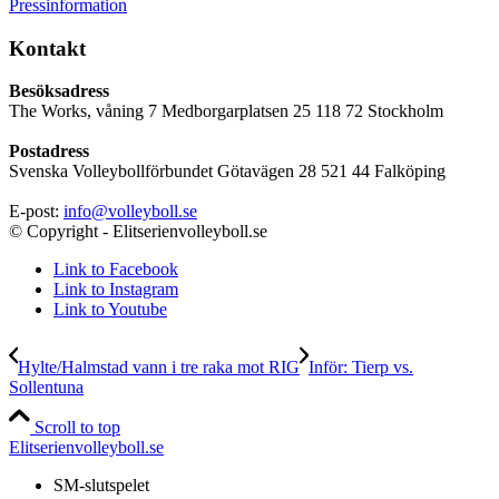
Pressinformation
Kontakt
Besöksadress
The Works, våning 7 Medborgarplatsen 25 118 72 Stockholm
Postadress
Svenska Volleybollförbundet Götavägen 28 521 44 Falköping
E-post:
info@volleyboll.se
© Copyright - Elitserienvolleyboll.se
Link to Facebook
Link to Instagram
Link to Youtube
Hylte/Halmstad vann i tre raka mot RIG
Inför: Tierp vs.
Sollentuna
Scroll to top
Elitserienvolleyboll.se
SM-slutspelet