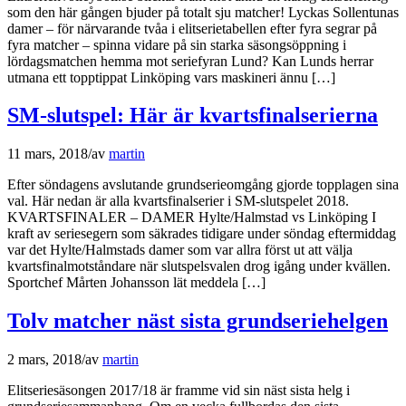
som den här gången bjuder på totalt sju matcher! Lyckas Sollentunas
damer – för närvarande tvåa i elitserietabellen efter fyra segrar på
fyra matcher – spinna vidare på sin starka säsongsöppning i
lördagsmatchen hemma mot seriefyran Lund? Kan Lunds herrar
utmana ett topptippat Linköping vars maskineri ännu […]
SM-slutspel: Här är kvartsfinalserierna
11 mars, 2018
/
av
martin
Efter söndagens avslutande grundserieomgång gjorde topplagen sina
val. Här nedan är alla kvartsfinalserier i SM-slutspelet 2018.
KVARTSFINALER – DAMER Hylte/Halmstad vs Linköping I
kraft av seriesegern som säkrades tidigare under söndag eftermiddag
var det Hylte/Halmstads damer som var allra först ut att välja
kvartsfinalmotståndare när slutspelsvalen drog igång under kvällen.
Sportchef Mårten Johansson lät meddela […]
Tolv matcher näst sista grundseriehelgen
2 mars, 2018
/
av
martin
Elitseriesäsongen 2017/18 är framme vid sin näst sista helg i