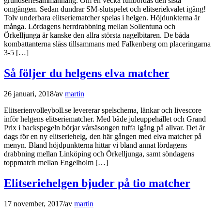
grundseriesammanhang. Om en vecka fullbordas den sista
omgången. Sedan dundrar SM-slutspelet och elitseriekvalet igång!
Tolv underbara elitseriematcher spelas i helgen. Höjdunkterna är
många. Lördagens herrdrabbning mellan Sollentuna och
Örkelljunga är kanske den allra största nagelbitaren. De båda
kombattanterna slåss tillsammans med Falkenberg om placeringarna
3-5 […]
Så följer du helgens elva matcher
26 januari, 2018
/
av
martin
Elitserienvolleyboll.se levererar spelschema, länkar och livescore
inför helgens elitseriematcher. Med både juleuppehållet och Grand
Prix i backspegeln börjar vårsäsongen tuffa igång på allvar. Det är
dags för en ny elitseriehelg, den här gången med elva matcher på
menyn. Bland höjdpunkterna hittar vi bland annat lördagens
drabbning mellan Linköping och Örkelljunga, samt söndagens
toppmatch mellan Engelholm […]
Elitseriehelgen bjuder på tio matcher
17 november, 2017
/
av
martin