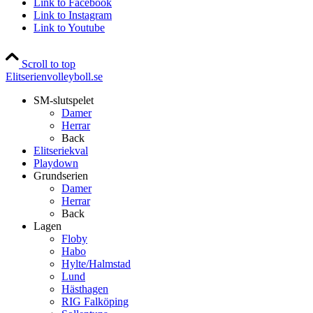
Link to Facebook
Link to Instagram
Link to Youtube
Scroll to top
Elitserienvolleyboll.se
SM-slutspelet
Damer
Herrar
Back
Elitseriekval
Playdown
Grundserien
Damer
Herrar
Back
Lagen
Floby
Habo
Hylte/Halmstad
Lund
Hästhagen
RIG Falköping