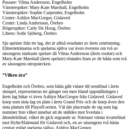
Passare: Vilma Andersson, Engelholm
Vänsterspiker: Mary-Kate Marshall, Engelholm
Vänsterspiker: Sophie Carpentier, Engelholm
Center: Ashlyn MacGregor, Gislaved
Center: Linda Andersson, Örebro
Högerspiker: Carly De Hoog, Örebro
Libero: Sofie Sjöberg, Örebro
Sju spelare från tre lag, det är alltså resultatet av årets omröstning.
Elitserietränarna och spelarna själva var även överens om två av
säsongens starkaste spelare då Vilma Andersson (årets rookie) och
Mary-Kate Marshall (årets spelare) röstades fram av de båda som två
av säsongens utropstecken.
”Vilken ära”
Engelholm och Örebro, som båda gått vidare till semifinal i årets
slutspel, representeras tre gånger om men bland uppställningen i
årets lag hittar vi även Ashlyn MacGregor från Gislaved. Gislaved
knep som sista lag en plats i årets Grand Prix och de knep även den
sista platsen till Playoff-serien. Väl där placerade de sig som lag
nummer fem vilket innebar att de ställdes mot Svedala i
åttondelsfinal, vilket de gick segrande ur. Närmast väntar kvartsfinal
mot Hylte/Halmstad för Gislaved och, en av säsongens två bästa
centrar enligt spelarna själva, Ashlyn MacGregor.