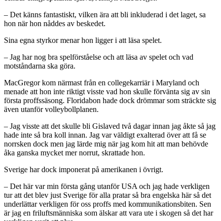
– Det känns fantastiskt, vilken ära att bli inkluderad i det laget, sa
hon när hon nåddes av beskedet.
Sina egna styrkor menar hon ligger i att läsa spelet.
– Jag har nog bra spelförståelse och att läsa av spelet och vad
motståndarna ska göra.
MacGregor kom närmast från en collegekarriär i Maryland och
menade att hon inte riktigt visste vad hon skulle förvänta sig av sin
första proffssäsong. Floridabon hade dock drömmar som sträckte sig
även utanför volleybollplanen.
– Jag visste att det skulle bli Gislaved två dagar innan jag åkte så jag
hade inte så bra koll innan. Jag var väldigt exalterad över att få se
norrsken dock men jag lärde mig när jag kom hit att man behövde
åka ganska mycket mer norrut, skrattade hon.
Sverige har dock imponerat på amerikanen i övrigt.
– Det här var min första gång utanför USA och jag hade verkligen
tur att det blev just Sverige för alla pratar så bra engelska här så det
underlättar verkligen för oss proffs med kommunikationsbiten. Sen
är jag en friluftsmänniska som älskar att vara ute i skogen så det har