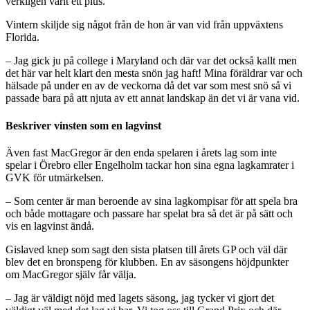
verkligen varit ett plus.
Vintern skiljde sig något från de hon är van vid från uppväxtens
Florida.
– Jag gick ju på college i Maryland och där var det också kallt men
det här var helt klart den mesta snön jag haft! Mina föräldrar var och
hälsade på under en av de veckorna då det var som mest snö så vi
passade bara på att njuta av ett annat landskap än det vi är vana vid.
Beskriver vinsten som en lagvinst
Även fast MacGregor är den enda spelaren i årets lag som inte
spelar i Örebro eller Engelholm tackar hon sina egna lagkamrater i
GVK för utmärkelsen.
– Som center är man beroende av sina lagkompisar för att spela bra
och både mottagare och passare har spelat bra så det är på sätt och
vis en lagvinst ändå.
Gislaved knep som sagt den sista platsen till årets GP och väl där
blev det en bronspeng för klubben. En av säsongens höjdpunkter
om MacGregor själv får välja.
– Jag är väldigt nöjd med lagets säsong, jag tycker vi gjort det