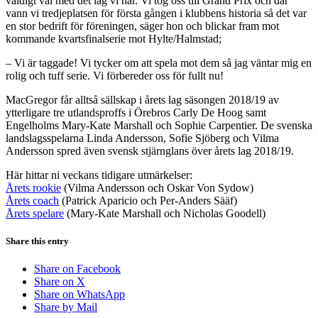
väldigt väl med det lag vi har. Vi tog oss till Grand Prix och där
vann vi tredjeplatsen för första gången i klubbens historia så det var
en stor bedrift för föreningen, säger hon och blickar fram mot
kommande kvartsfinalserie mot Hylte/Halmstad;
– Vi är taggade! Vi tycker om att spela mot dem så jag väntar mig en
rolig och tuff serie. Vi förbereder oss för fullt nu!
MacGregor får alltså sällskap i årets lag säsongen 2018/19 av
ytterligare tre utlandsproffs i Örebros Carly De Hoog samt
Engelholms Mary-Kate Marshall och Sophie Carpentier. De svenska
landslagsspelarna Linda Andersson, Sofie Sjöberg och Vilma
Andersson spred även svensk stjärnglans över årets lag 2018/19.
Här hittar ni veckans tidigare utmärkelser:
Årets rookie
(Vilma Andersson och Oskar Von Sydow)
Årets coach
(Patrick Aparicio och Per-Anders Sääf)
Årets spelare
(Mary-Kate Marshall och Nicholas Goodell)
Share this entry
Share on Facebook
Share on X
Share on WhatsApp
Share by Mail