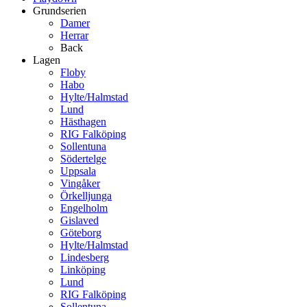
Grundserien
Damer
Herrar
Back
Lagen
Floby
Habo
Hylte/Halmstad
Lund
Hästhagen
RIG Falköping
Sollentuna
Södertelge
Uppsala
Vingåker
Örkelljunga
Engelholm
Gislaved
Göteborg
Hylte/Halmstad
Lindesberg
Linköping
Lund
RIG Falköping
Sollentuna