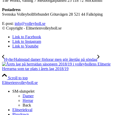
The Works, våning 7 Medborgarplatsen 25 118 72 Stockholm
Postadress
Svenska Volleybollförbundet Götavägen 28 521 44 Falköping
E-post:
info@volleyboll.se
© Copyright - Elitserienvolleyboll.se
Link to Facebook
Link to Instagram
Link to Youtube
Hylte/Halmstad damer förlorar men gör återtåg på söndag
Herrarna som tar plats i årets lag 2018/19
Scroll to top
Elitserienvolleyboll.se
SM-slutspelet
Damer
Herrar
Back
Elitseriekval
Playdown