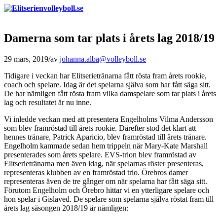
Damerna som tar plats i årets lag 2018/19
29 mars, 2019
/
av
johanna.alba@volleyboll.se
Tidigare i veckan har Elitserietränarna fått rösta fram årets rookie,
coach och spelare. Idag är det spelarna själva som har fått säga sitt.
De har nämligen fått rösta fram vilka damspelare som tar plats i årets
lag och resultatet är nu inne.
Vi inledde veckan med att presentera Engelholms Vilma Andersson
som blev framröstad till årets rookie. Därefter stod det klart att
hennes tränare, Patrick Aparicio, blev framröstad till årets tränare.
Engelholm kammade sedan hem trippeln när Mary-Kate Marshall
presenterades som årets spelare. EVS-trion blev framröstad av
Elitserietränarna men även idag, när spelarnas röster presenteras,
representeras klubben av en framröstad trio. Örebros damer
representeras även de tre gånger om när spelarna har fått säga sitt.
Förutom Engelholm och Örebro hittar vi en ytterligare spelare och
hon spelar i Gislaved. De spelare som spelarna själva röstat fram till
årets lag säsongen 2018/19 är nämligen: