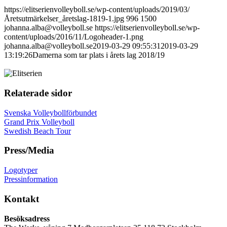
https://elitserienvolleyboll.se/wp-content/uploads/2019/03/
Åretsutmärkelser_åretslag-1819-1.jpg
996
1500
johanna.alba@volleyboll.se
https://elitserienvolleyboll.se/wp-
content/uploads/2016/11/Logoheader-1.png
johanna.alba@volleyboll.se
2019-03-29 09:55:31
2019-03-29
13:19:26
Damerna som tar plats i årets lag 2018/19
Relaterade sidor
Svenska Volleybollförbundet
Grand Prix Volleyboll
Swedish Beach Tour
Press/Media
Logotyper
Pressinformation
Kontakt
Besöksadress