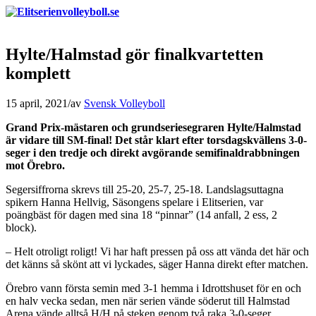
Hylte/Halmstad gör finalkvartetten
komplett
15 april, 2021
/
av
Svensk Volleyboll
Grand Prix-mästaren och grundseriesegraren Hylte/Halmstad
är vidare till SM-final! Det står klart efter torsdagskvällens 3-0-
seger i den tredje och direkt avgörande semifinaldrabbningen
mot Örebro.
Segersiffrorna skrevs till 25-20, 25-7, 25-18. Landslagsuttagna
spikern Hanna Hellvig, Säsongens spelare i Elitserien, var
poängbäst för dagen med sina 18 “pinnar” (14 anfall, 2 ess, 2
block).
– Helt otroligt roligt! Vi har haft pressen på oss att vända det här och
det känns så skönt att vi lyckades, säger Hanna direkt efter matchen.
Örebro vann första semin med 3-1 hemma i Idrottshuset för en och
en halv vecka sedan, men när serien vände söderut till Halmstad
Arena vände alltså H/H på steken genom två raka 3-0-seger.