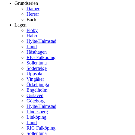
Grundserien
Damer
Herrar
Back
Lagen
Floby
Habo
Hylte/Halmstad
Lund
Hästhagen
RIG Falköping
Sollentuna
Södertelge
Uppsala
Vingåker
Örkelljunga
Engelholm
Gislaved
Göteborg
Hylte/Halmstad
Lindesberg
Linköping
Lund
RIG Falköping
Sollentuna