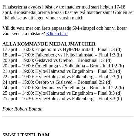
Finalserierna avgörs i bäst av tre matcher med start helgen 17-18
april. Bronsmedaljörerna koras i bäst av två matcher samt Golden set
i händelse av att lagen vinner varsin match.
Vill du veta mer om årets anpassade SM-slutspel och hur vi korar
våra svenska mästare?
Klicka här!
ALLA KOMMANDE MEDALJMATCHER
17 april – 16:00: Engelholm vs Hylte/Halmstad – Final 1:3 (d)
18 april – 17:00: Falkenberg vs Hylte/Halmstad – Final 1:3 (h)
20 april – 19:00: Gislaved vs Örebro – Bronsfinal 1:2 (d)
20 april – 19:00: Örkelljunga vs Sollentuna – Bronsfinal 1:2 (h)
21 april – 19:00: Hylte/Halmstad vs Engelholm – Final 2:3 (d)
22 april – 19:00: Hylte/Halmstad vs Falkenberg – Final 2:3 (h)
24 april – 15:00: Örebro vs Gislaved – Bronsfinal 2:2 (d)
24 april – 17:00: Sollentuna vs Örkelljunga – Bronsfinal 2:2 (h)
25 april – 14:00: Hylte/Halmstad vs Engelholm – Final 3:3 (d)
25 april – 16:30: Hylte/Halmstad vs Falkenberg – Final 3:3 (h)
Foto: Robert Boman
SM-SLUTSPEL DAM