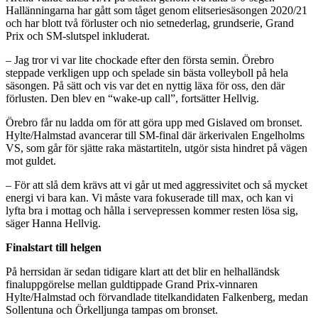
Hallänningarna har gått som tåget genom elitseriesäsongen 2020/21
och har blott två förluster och nio setnederlag, grundserie, Grand
Prix och SM-slutspel inkluderat.
– Jag tror vi var lite chockade efter den första semin. Örebro
steppade verkligen upp och spelade sin bästa volleyboll på hela
säsongen. På sätt och vis var det en nyttig läxa för oss, den där
förlusten. Den blev en “wake-up call”, fortsätter Hellvig.
Örebro får nu ladda om för att göra upp med Gislaved om bronset.
Hylte/Halmstad avancerar till SM-final där ärkerivalen Engelholms
VS, som går för sjätte raka mästartiteln, utgör sista hindret på vägen
mot guldet.
– För att slå dem krävs att vi går ut med aggressivitet och så mycket
energi vi bara kan. Vi måste vara fokuserade till max, och kan vi
lyfta bra i mottag och hålla i servepressen kommer resten lösa sig,
säger Hanna Hellvig.
Finalstart till helgen
På herrsidan är sedan tidigare klart att det blir en helhalländsk
finaluppgörelse mellan guldtippade Grand Prix-vinnaren
Hylte/Halmstad och förvandlade titelkandidaten Falkenberg, medan
Sollentuna och Örkelljunga tampas om bronset.