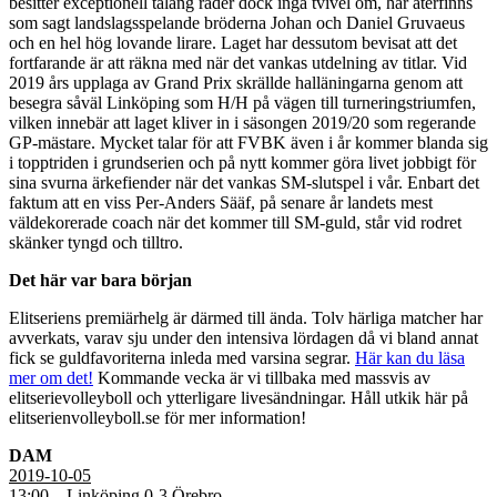
besitter exceptionell talang råder dock inga tvivel om, här återfinns
som sagt landslagsspelande bröderna Johan och Daniel Gruvaeus
och en hel hög lovande lirare. Laget har dessutom bevisat att det
fortfarande är att räkna med när det vankas utdelning av titlar. Vid
2019 års upplaga av Grand Prix skrällde halläningarna genom att
besegra såväl Linköping som H/H på vägen till turneringstriumfen,
vilken innebär att laget kliver in i säsongen 2019/20 som regerande
GP-mästare. Mycket talar för att FVBK även i år kommer blanda sig
i topptriden i grundserien och på nytt kommer göra livet jobbigt för
sina svurna ärkefiender när det vankas SM-slutspel i vår. Enbart det
faktum att en viss Per-Anders Sääf, på senare år landets mest
väldekorerade coach när det kommer till SM-guld, står vid rodret
skänker tyngd och tilltro.
Det här var bara början
Elitseriens premiärhelg är därmed till ända. Tolv härliga matcher har
avverkats, varav sju under den intensiva lördagen då vi bland annat
fick se guldfavoriterna inleda med varsina segrar.
Här kan du läsa
mer om det!
Kommande vecka är vi tillbaka med massvis av
elitserievolleyboll och ytterligare livesändningar. Håll utkik här på
elitserienvolleyboll.se för mer information!
DAM
2019-10-05
13:00 – Linköping 0-3 Örebro