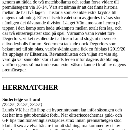
genom att rädda de två matchbollarna och sedan forsa vidare till
premiärsegern via 16-14. Värt att nämna är att det finns historia
mellan de här två lagen – historia som skänkte extra krydda till
dagens drabbning. Efter elitseriekvalet som avgjordes i våras stod
nämligen det dåvarande division 1-laget Värnamo som herren på
täppan i den kamp som hade utkämpats mellan totalt fem lag, och
där två elitserieplatser stod på spel. Värnamo vann kvalet före
Degerfors, vilket resulterade i att trean Lund slogs ut ur svensk
elitvolleybolls finrum. Sedermera tackade dock Degerfors som
bekant nej till sin plats, varför skåningarna fick en friplats i 2019/20
års upplaga av Elitserien. Revanschlustan och viljan att visa sig
värdiga var sannolikt stor i Lunds-leden inför dagens drabbning,
varför segerns sötma torde vara extra välsmakande i kraft av dagens
premiärseger.
HERRMATCHER
Södertelge vs Lund
(22-25, 22-25, 23-25)
Lunds VK har fått ihop ett hyperintressant lag inför säsongen och
det har inte gått obemärkt förbi. När elitseriecoachernas guld- och
GP-tips traditionsenligt avslöjades strax innan premiärhelgen stod
klart att sex av elva tränare tror att skåningarna kommer av ett av