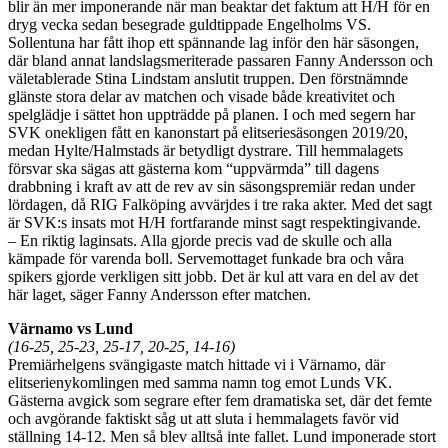
blir än mer imponerande när man beaktar det faktum att H/H för en
dryg vecka sedan besegrade guldtippade Engelholms VS.
Sollentuna har fått ihop ett spännande lag inför den här säsongen,
där bland annat landslagsmeriterade passaren Fanny Andersson och
väletablerade Stina Lindstam anslutit truppen. Den förstnämnde
glänste stora delar av matchen och visade både kreativitet och
spelglädje i sättet hon uppträdde på planen. I och med segern har
SVK onekligen fått en kanonstart på elitseriesäsongen 2019/20,
medan Hylte/Halmstads är betydligt dystrare. Till hemmalagets
försvar ska sägas att gästerna kom “uppvärmda” till dagens
drabbning i kraft av att de rev av sin säsongspremiär redan under
lördagen, då RIG Falköping avvärjdes i tre raka akter. Med det sagt
är SVK:s insats mot H/H fortfarande minst sagt respektingivande.
– En riktig laginsats. Alla gjorde precis vad de skulle och alla
kämpade för varenda boll. Servemottaget funkade bra och våra
spikers gjorde verkligen sitt jobb. Det är kul att vara en del av det
här laget, säger Fanny Andersson efter matchen.
Värnamo vs Lund
(16-25, 25-23, 25-17, 20-25, 14-16)
Premiärhelgens svängigaste match hittade vi i Värnamo, där
elitserienykomlingen med samma namn tog emot Lunds VK.
Gästerna avgick som segrare efter fem dramatiska set, där det femte
och avgörande faktiskt såg ut att sluta i hemmalagets favör vid
ställning 14-12. Men så blev alltså inte fallet. Lund imponerade stort