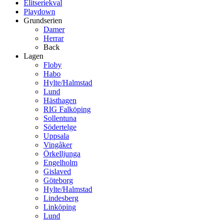
Elitseriekval
Playdown
Grundserien
Damer
Herrar
Back
Lagen
Floby
Habo
Hylte/Halmstad
Lund
Hästhagen
RIG Falköping
Sollentuna
Södertelge
Uppsala
Vingåker
Örkelljunga
Engelholm
Gislaved
Göteborg
Hylte/Halmstad
Lindesberg
Linköping
Lund