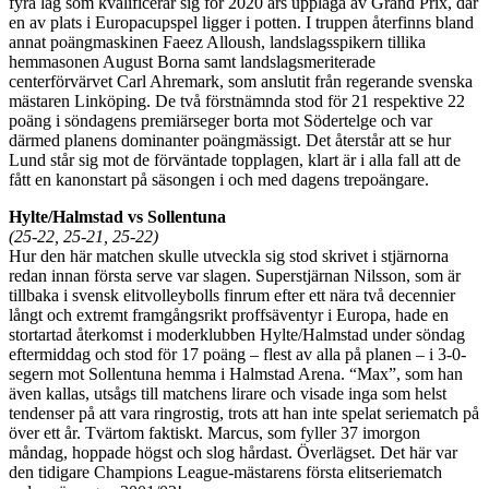
fyra lag som kvalificerar sig för 2020 års upplaga av Grand Prix, där
en av plats i Europacupspel ligger i potten. I truppen återfinns bland
annat poängmaskinen Faeez Alloush, landslagsspikern tillika
hemmasonen August Borna samt landslagsmeriterade
centerförvärvet Carl Ahremark, som anslutit från regerande svenska
mästaren Linköping. De två förstnämnda stod för 21 respektive 22
poäng i söndagens premiärseger borta mot Södertelge och var
därmed planens dominanter poängmässigt. Det återstår att se hur
Lund står sig mot de förväntade topplagen, klart är i alla fall att de
fått en kanonstart på säsongen i och med dagens trepoängare.
Hylte/Halmstad vs Sollentuna
(25-22, 25-21, 25-22)
Hur den här matchen skulle utveckla sig stod skrivet i stjärnorna
redan innan första serve var slagen. Superstjärnan Nilsson, som är
tillbaka i svensk elitvolleybolls finrum efter ett nära två decennier
långt och extremt framgångsrikt proffsäventyr i Europa, hade en
stortartad återkomst i moderklubben Hylte/Halmstad under söndag
eftermiddag och stod för 17 poäng – flest av alla på planen – i 3-0-
segern mot Sollentuna hemma i Halmstad Arena. “Max”, som han
även kallas, utsågs till matchens lirare och visade inga som helst
tendenser på att vara ringrostig, trots att han inte spelat seriematch på
över ett år. Tvärtom faktiskt. Marcus, som fyller 37 imorgon
måndag, hoppade högst och slog hårdast. Överlägset. Det här var
den tidigare Champions League-mästarens första elitseriematch