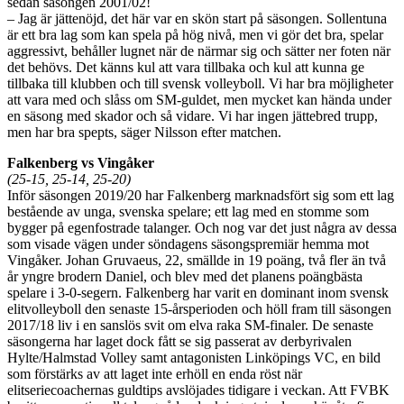
sedan säsongen 2001/02!
– Jag är jättenöjd, det här var en skön start på säsongen. Sollentuna
är ett bra lag som kan spela på hög nivå, men vi gör det bra, spelar
aggressivt, behåller lugnet när de närmar sig och sätter ner foten när
det behövs. Det känns kul att vara tillbaka och kul att kunna ge
tillbaka till klubben och till svensk volleyboll. Vi har bra möjligheter
att vara med och slåss om SM-guldet, men mycket kan hända under
en säsong med skador och så vidare. Vi har ingen jättebred trupp,
men har bra spepts, säger Nilsson efter matchen.
Falkenberg vs Vingåker
(25-15, 25-14, 25-20)
Inför säsongen 2019/20 har Falkenberg marknadsfört sig som ett lag
bestående av unga, svenska spelare; ett lag med en stomme som
bygger på egenfostrade talanger. Och nog var det just några av dessa
som visade vägen under söndagens säsongspremiär hemma mot
Vingåker. Johan Gruvaeus, 22, smällde in 19 poäng, två fler än två
år yngre brodern Daniel, och blev med det planens poängbästa
spelare i 3-0-segern. Falkenberg har varit en dominant inom svensk
elitvolleyboll den senaste 15-årsperioden och höll fram till säsongen
2017/18 liv i en sanslös svit om elva raka SM-finaler. De senaste
säsongerna har laget dock fått se sig passerat av derbyrivalen
Hylte/Halmstad Volley samt antagonisten Linköpings VC, en bild
som förstärks av att laget inte erhöll en enda röst när
elitseriecoachernas guldtips avslöjades tidigare i veckan. Att FVBK