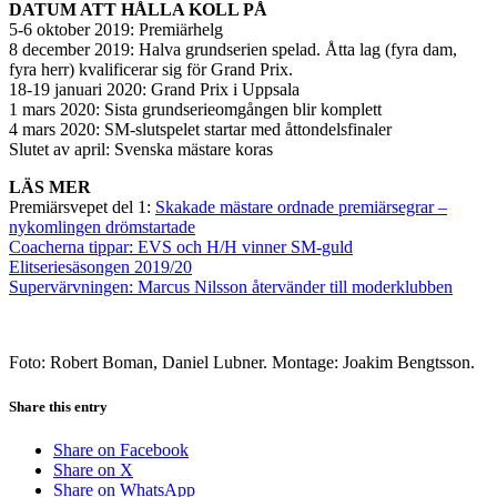
DATUM ATT HÅLLA KOLL PÅ
5-6 oktober 2019: Premiärhelg
8 december 2019: Halva grundserien spelad. Åtta lag (fyra dam,
fyra herr) kvalificerar sig för Grand Prix.
18-19 januari 2020: Grand Prix i Uppsala
1 mars 2020: Sista grundserieomgången blir komplett
4 mars 2020: SM-slutspelet startar med åttondelsfinaler
Slutet av april: Svenska mästare koras
LÄS MER
Premiärsvepet del 1:
Skakade mästare ordnade premiärsegrar –
nykomlingen drömstartade
Coacherna tippar: EVS och H/H vinner SM-guld
Elitseriesäsongen 2019/20
Supervärvningen: Marcus Nilsson återvänder till moderklubben
Foto: Robert Boman, Daniel Lubner. Montage: Joakim Bengtsson.
Share this entry
Share on Facebook
Share on X
Share on WhatsApp