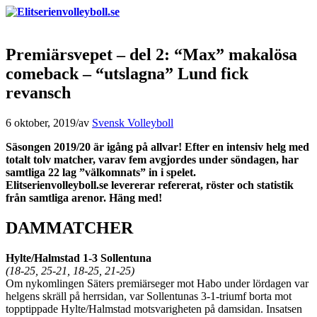
Premiärsvepet – del 2: “Max” makalösa
comeback – “utslagna” Lund fick
revansch
6 oktober, 2019
/
av
Svensk Volleyboll
Säsongen 2019/20 är igång på allvar! Efter en intensiv helg med
totalt tolv matcher, varav fem avgjordes under söndagen, har
samtliga 22 lag ”välkomnats” in i spelet.
Elitserienvolleyboll.se levererar refererat, röster och statistik
från samtliga arenor. Häng med!
DAMMATCHER
Hylte/Halmstad 1-3 Sollentuna
(18-25, 25-21, 18-25, 21-25)
Om nykomlingen Säters premiärseger mot Habo under lördagen var
helgens skräll på herrsidan, var Sollentunas 3-1-triumf borta mot
topptippade Hylte/Halmstad motsvarigheten på damsidan. Insatsen