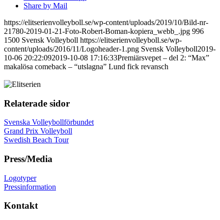
Share by Mail
https://elitserienvolleyboll.se/wp-content/uploads/2019/10/Bild-nr-
21780-2019-01-21-Foto-Robert-Boman-kopiera_webb_.jpg
996
1500
Svensk Volleyboll
https://elitserienvolleyboll.se/wp-
content/uploads/2016/11/Logoheader-1.png
Svensk Volleyboll
2019-
10-06 20:22:09
2019-10-08 17:16:33
Premiärsvepet – del 2: “Max”
makalösa comeback – “utslagna” Lund fick revansch
Relaterade sidor
Svenska Volleybollförbundet
Grand Prix Volleyboll
Swedish Beach Tour
Press/Media
Logotyper
Pressinformation
Kontakt