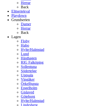
Herrar
Back
Elitseriekval
Playdown
Grundserien
Damer
Herrar
Back
Lagen
Floby
Habo
Hylte/Halmstad
Lund
Hästhagen
RIG Falköping
Sollentuna
Södertelge
Uppsala
Vingåker
Örkelljunga
Engelholm
Gislaved
Göteborg
Hylte/Halmstad
Lindesberg