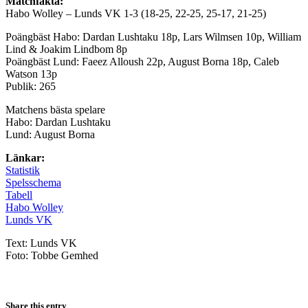
Matchfakta:
Habo Wolley – Lunds VK 1-3 (18-25, 22-25, 25-17, 21-25)
Poängbäst Habo: Dardan Lushtaku 18p, Lars Wilmsen 10p, William
Lind & Joakim Lindbom 8p
Poängbäst Lund: Faeez Alloush 22p, August Borna 18p, Caleb
Watson 13p
Publik: 265
Matchens bästa spelare
Habo: Dardan Lushtaku
Lund: August Borna
Länkar:
Statistik
Spelsschema
Tabell
Habo Wolley
Lunds VK
Text: Lunds VK
Foto: Tobbe Gemhed
Share this entry