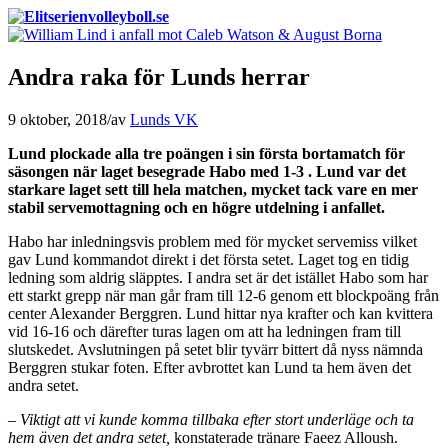
Andra raka för Lunds herrar
9 oktober, 2018
/
av
Lunds VK
Lund plockade alla tre poängen i sin första bortamatch för
säsongen när laget besegrade Habo med 1-3 . Lund var det
starkare laget sett till hela matchen, mycket tack vare en mer
stabil servemottagning och en högre utdelning i anfallet.
Habo har inledningsvis problem med för mycket servemiss vilket
gav Lund kommandot direkt i det första setet. Laget tog en tidig
ledning som aldrig släpptes. I andra set är det istället Habo som har
ett starkt grepp när man går fram till 12-6 genom ett blockpoäng från
center Alexander Berggren. Lund hittar nya krafter och kan kvittera
vid 16-16 och därefter turas lagen om att ha ledningen fram till
slutskedet. Avslutningen på setet blir tyvärr bittert då nyss nämnda
Berggren stukar foten. Efter avbrottet kan Lund ta hem även det
andra setet.
–
Viktigt att vi kunde komma tillbaka efter stort underläge och ta
hem även det andra setet,
konstaterade tränare Faeez Alloush.