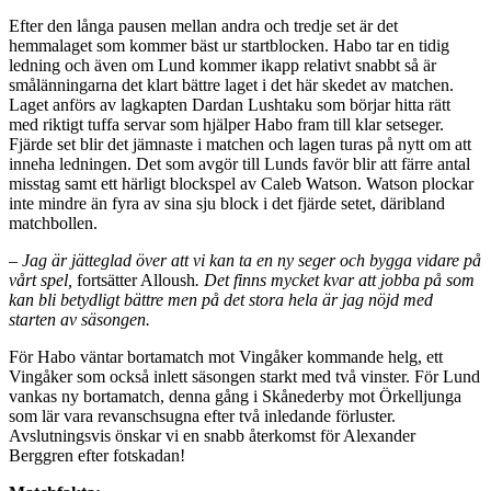
Efter den långa pausen mellan andra och tredje set är det
hemmalaget som kommer bäst ur startblocken. Habo tar en tidig
ledning och även om Lund kommer ikapp relativt snabbt så är
smålänningarna det klart bättre laget i det här skedet av matchen.
Laget anförs av lagkapten Dardan Lushtaku som börjar hitta rätt
med riktigt tuffa servar som hjälper Habo fram till klar setseger.
Fjärde set blir det jämnaste i matchen och lagen turas på nytt om att
inneha ledningen. Det som avgör till Lunds favör blir att färre antal
misstag samt ett härligt blockspel av Caleb Watson. Watson plockar
inte mindre än fyra av sina sju block i det fjärde setet, däribland
matchbollen.
–
Jag är jätteglad över att vi kan ta en ny seger och bygga vidare på
vårt spel,
fortsätter Alloush
. Det finns mycket kvar att jobba på som
kan bli betydligt bättre men på det stora hela är jag nöjd med
starten av säsongen.
För Habo väntar bortamatch mot Vingåker kommande helg, ett
Vingåker som också inlett säsongen starkt med två vinster. För Lund
vankas ny bortamatch, denna gång i Skånederby mot Örkelljunga
som lär vara revanschsugna efter två inledande förluster.
Avslutningsvis önskar vi en snabb återkomst för Alexander
Berggren efter fotskadan!