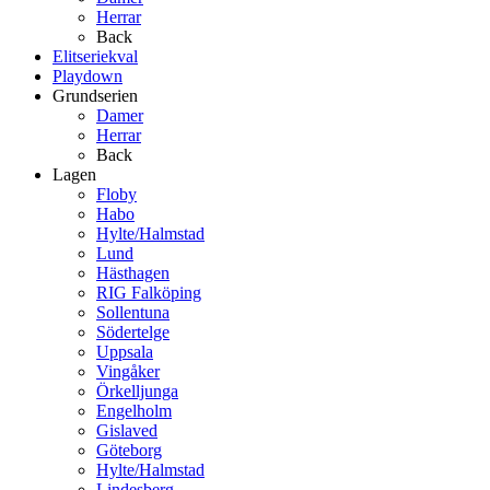
Herrar
Back
Elitseriekval
Playdown
Grundserien
Damer
Herrar
Back
Lagen
Floby
Habo
Hylte/Halmstad
Lund
Hästhagen
RIG Falköping
Sollentuna
Södertelge
Uppsala
Vingåker
Örkelljunga
Engelholm
Gislaved
Göteborg
Hylte/Halmstad
Lindesberg