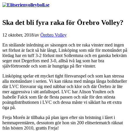
Ska det bli fyra raka för Örebro Volley?
12 oktober, 2018
/
av
Örebro Volley
En strålande inledning av säsongen och tre raka vinster med ingen
set förlust är facit så här långt, Linköping som står för motståndet på
lördag har en tuff 3-2 förlust mot Sollentuna och en ganska bekväm
seger mot Degerfors med 3-0, alltså två lag som har bra
självförtroende och som är hungriga på fler vinster.
Linköping spelar ett mycket tight försvarsspel och som kan stressa
alla motståndare i serien. Vi kan räkna med många långa bolldueller
där LVC försvarar sig med näbbar och klor och där Örebro är lite
mer aggressiva i sitt anfallsspel. LVC har Alison Youlten och
Isabelle Falck som får de flesta passen och står för den största
poängdistributionen i LVC och dessa måste vi såklart ha ett extra
öga på.
Freja Morén är tillbaka på plan igen efter sin bristning i låret i
hemmapremiären, dessutom gör hon sin 200 elitseriematch räknat
från hösten 2010, grattis Freja!