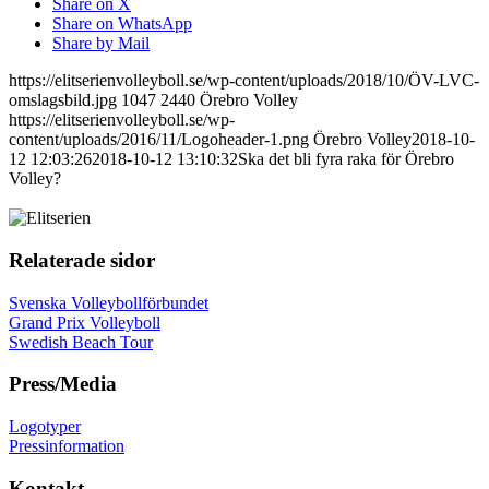
Share on X
Share on WhatsApp
Share by Mail
https://elitserienvolleyboll.se/wp-content/uploads/2018/10/ÖV-LVC-
omslagsbild.jpg
1047
2440
Örebro Volley
https://elitserienvolleyboll.se/wp-
content/uploads/2016/11/Logoheader-1.png
Örebro Volley
2018-10-
12 12:03:26
2018-10-12 13:10:32
Ska det bli fyra raka för Örebro
Volley?
Relaterade sidor
Svenska Volleybollförbundet
Grand Prix Volleyboll
Swedish Beach Tour
Press/Media
Logotyper
Pressinformation
Kontakt