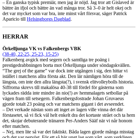
– En ganska typisk premiär, men jag är nöjd. Jag tror att Gislaved är
bättre än ifjol och bättre än vad många tror. Så 3–0 är helt okej och
det var mycket som var bra, inte minst vårt försvar, säger Patrick
Aparicio till
Helsingborgs Dagblad
.
HERRAR
Örkelljunga VK vs Falkenbergs VBK
(38-40, 22-25, 25-23, 15-25)
Falkenberg avgick med segern och samtliga tre poäng i
prestigedrabbningen borta mot Örkelljunga under söndagskvällen.
“The grej of the game” var dock inte utgången i sig, den hittar vi
istället i matchens allra första akt. Den lär nämligen höra till de
längsta, om inte den allra längsta(?), i svensk elitvolleybolls historia.
Siffrorna skrevs till makalösa 40-38 till fördel för gästerna som
lyckades rädda inte mindre än nio(!) av hemmalagets setbollar på
vägen fram till setsegern. Falkenbergsfostrade Johan Gruvaeus
gjorde totalt 23 poäng och var matchens gigant i det avseendet.
– Det verkade nästan som att inget av lagen ville vinna det där
förstasetet, så vi fick väl helt enkelt dra det kortaste strået och ta hem
det, skojar debuterande tränaren Per-Anders Sääf när vi når honom
efter matchen.
– Nej, men lite så var det faktiskt. Båda lagen gjorde många misstag
och det var nervöst. För ett så här ungt lag som vårt, som verkligen