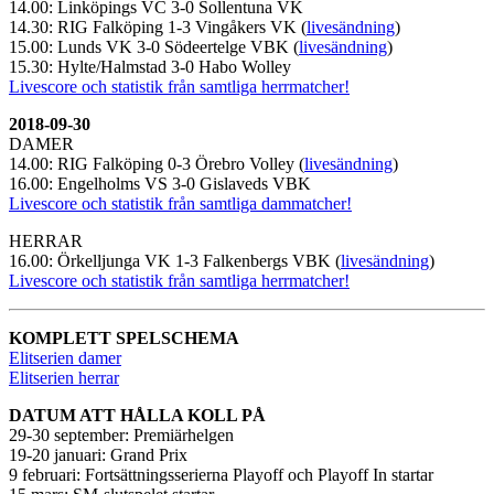
14.00: Linköpings VC 3-0 Sollentuna VK
14.30: RIG Falköping 1-3 Vingåkers VK (
livesändning
)
15.00: Lunds VK 3-0 Södeertelge VBK (
livesändning
)
15.30: Hylte/Halmstad 3-0 Habo Wolley
Livescore och statistik från samtliga herrmatcher!
2018-09-30
DAMER
14.00: RIG Falköping 0-3 Örebro Volley (
livesändning
)
16.00: Engelholms VS 3-0 Gislaveds VBK
Livescore och statistik från samtliga dammatcher!
HERRAR
16.00: Örkelljunga VK 1-3 Falkenbergs VBK (
livesändning
)
Livescore och statistik från samtliga herrmatcher!
KOMPLETT SPELSCHEMA
Elitserien damer
Elitserien herrar
DATUM ATT HÅLLA KOLL PÅ
29-30 september: Premiärhelgen
19-20 januari: Grand Prix
9 februari: Fortsättningsserierna Playoff och Playoff In startar