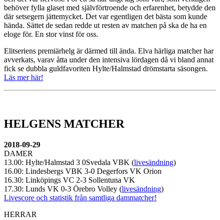
behöver fylla glaset med självförtroende och erfarenhet, betydde den
där setsegern jättemycket. Det var egentligen det bästa som kunde
hända. Sättet de sedan redde ut resten av matchen på ska de ha en
eloge för. En stor vinst för oss.
Elitseriens premiärhelg är därmed till ända. Elva härliga matcher har
avverkats, varav åtta under den intensiva lördagen då vi bland annat
fick se dubbla guldfavoriten Hylte/Halmstad drömstarta säsongen.
Läs mer här!
HELGENS MATCHER
2018-09-29
DAMER
13.00: Hylte/Halmstad 3 0Svedala VBK (
livesändning
)
16.00: Lindesbergs VBK 3-0 Degerfors VK Orion
16.30: Linköpings VC 2-3 Sollentuna VK
17.30: Lunds VK 0-3 Örebro Volley (
livesändning
)
Livescore och statistik från samtliga dammatcher!
HERRAR