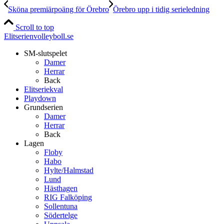
Sköna premiärpoäng för Örebro
Örebro upp i tidig serieledning
Scroll to top
Elitserienvolleyboll.se
SM-slutspelet
Damer
Herrar
Back
Elitseriekval
Playdown
Grundserien
Damer
Herrar
Back
Lagen
Floby
Habo
Hylte/Halmstad
Lund
Hästhagen
RIG Falköping
Sollentuna
Södertelge