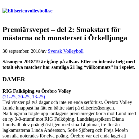
Premiärsvepet – del 2: Smakstart för
mästarna och monsterset i Örkelljunga
30 september, 2018
/
av
Svensk Volleyboll
Säsongen 2018/19 är igång på allvar. Efter en intensiv helg med
totalt elva matcher har samtliga 21 lag “välkomnats” in i spelet.
DAMER
RIG Falköping vs Örebro Volley
(21-25, 20-25, 13-25)
Två vinster på två dagar och inte en enda setförlust. Örebro Volley
kunde knappast ha fått en bättre start på elitseriesäsongen.
Närkingarna följde upp lördagens premiärseger borta mot Lund med
en ny 3-0-triumf mot RIG Falköping. Landslagsspikern Diana
Lundvall blev poängbäst igen med sina 14 pinnar, tre fler än
lagkamraterna Linda Andersson, Sofie Sjöberg och Freja Morén
som alla noterades för elva poäng. Örebro var det enda laget att