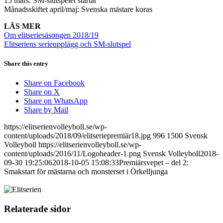
15 mars: SM-slutspelet startar
Månadsskiftet april/maj: Svenska mästare koras
LÄS MER
Om elitseriesäsongen 2018/19
Elitseriens serieupplägg och SM-slutspel
Share this entry
Share on Facebook
Share on X
Share on WhatsApp
Share by Mail
https://elitserienvolleyboll.se/wp-
content/uploads/2018/09/elitseriepremiär18.jpg
996
1500
Svensk
Volleyboll
https://elitserienvolleyboll.se/wp-
content/uploads/2016/11/Logoheader-1.png
Svensk Volleyboll
2018-
09-30 19:25:06
2018-10-05 15:08:33
Premiärsvepet – del 2:
Smakstart för mästarna och monsterset i Örkelljunga
Relaterade sidor