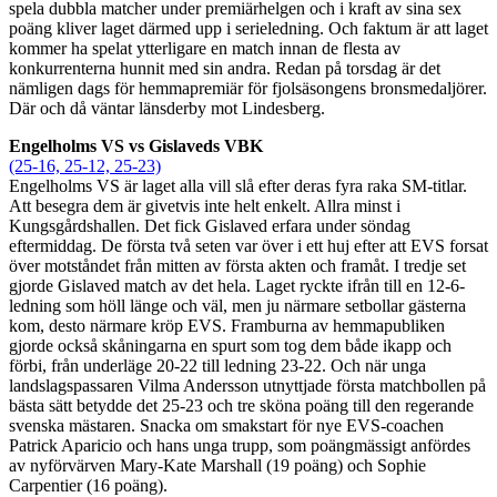
spela dubbla matcher under premiärhelgen och i kraft av sina sex
poäng kliver laget därmed upp i serieledning. Och faktum är att laget
kommer ha spelat ytterligare en match innan de flesta av
konkurrenterna hunnit med sin andra. Redan på torsdag är det
nämligen dags för hemmapremiär för fjolsäsongens bronsmedaljörer.
Där och då väntar länsderby mot Lindesberg.
Engelholms VS vs Gislaveds VBK
(25-16, 25-12, 25-23)
Engelholms VS är laget alla vill slå efter deras fyra raka SM-titlar.
Att besegra dem är givetvis inte helt enkelt. Allra minst i
Kungsgårdshallen. Det fick Gislaved erfara under söndag
eftermiddag. De första två seten var över i ett huj efter att EVS forsat
över motståndet från mitten av första akten och framåt. I tredje set
gjorde Gislaved match av det hela. Laget ryckte ifrån till en 12-6-
ledning som höll länge och väl, men ju närmare setbollar gästerna
kom, desto närmare kröp EVS. Framburna av hemmapubliken
gjorde också skåningarna en spurt som tog dem både ikapp och
förbi, från underläge 20-22 till ledning 23-22. Och när unga
landslagspassaren Vilma Andersson utnyttjade första matchbollen på
bästa sätt betydde det 25-23 och tre sköna poäng till den regerande
svenska mästaren. Snacka om smakstart för nye EVS-coachen
Patrick Aparicio och hans unga trupp, som poängmässigt anfördes
av nyförvärven Mary-Kate Marshall (19 poäng) och Sophie
Carpentier (16 poäng).