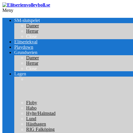
Meny
SM-slutspelet
Damer
Herrar
Close
Elitseriekval
Playdown
Grundserien
Damer
Herrar
Close
Lagen
Floby
Habo
Hylte/Halmstad
Lund
Hästhagen
RIG Falköping