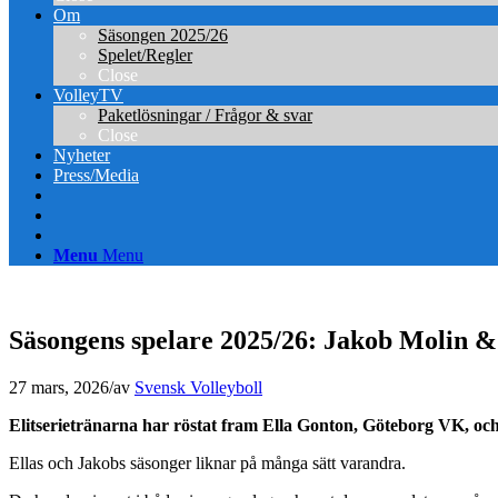
Om
Säsongen 2025/26
Spelet/Regler
Close
VolleyTV
Paketlösningar / Frågor & svar
Close
Nyheter
Press/Media
Menu
Menu
Säsongens spelare 2025/26: Jakob Molin &
27 mars, 2026
/
av
Svensk Volleyboll
Elitserietränarna har röstat fram Ella Gonton, Göteborg VK, och 
Ellas och Jakobs säsonger liknar på många sätt varandra.