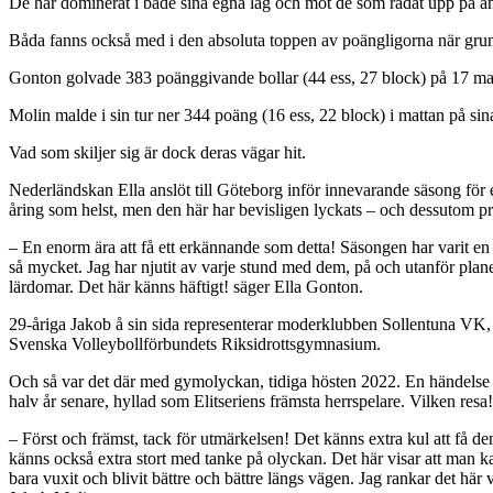
De har dominerat i både sina egna lag och mot de som radat upp på andr
Båda fanns också med i den absoluta toppen av poängligorna när grund
Gonton golvade 383 poänggivande bollar (44 ess, 27 block) på 17 ma
Molin malde i sin tur ner 344 poäng (16 ess, 22 block) i mattan på si
Vad som skiljer sig är dock deras vägar hit.
Nederländskan Ella anslöt till Göteborg inför innevarande säsong för e
åring som helst, men den här har bevisligen lyckats – och dessutom 
– En enorm ära att få ett erkännande som detta! Säsongen har varit en f
så mycket. Jag har njutit av varje stund med dem, på och utanför planen.
lärdomar. Det här känns häftigt! säger Ella Gonton.
29-åriga Jakob å sin sida representerar moderklubben Sollentuna VK, 
Svenska Volleybollförbundets Riksidrottsgymnasium.
Och så var det där med gymolyckan, tidiga hösten 2022. En händelse 
halv år senare, hyllad som Elitseriens främsta herrspelare. Vilken resa!
– Först och främst, tack för utmärkelsen! Det känns extra kul att få den
känns också extra stort med tanke på olyckan. Det här visar att man kan 
bara vuxit och blivit bättre och bättre längs vägen. Jag rankar det här 