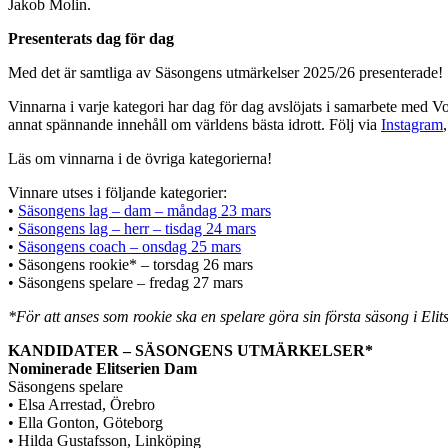
Jakob Molin.
Presenterats dag för dag
Med det är samtliga av Säsongens utmärkelser 2025/26 presenterade!
Vinnarna i varje kategori har dag för dag avslöjats i samarbete med Voll
annat spännande innehåll om världens bästa idrott. Följ via
Instagram
Läs om vinnarna i de övriga kategorierna!
Vinnare utses i följande kategorier:
•
Säsongens lag – dam – måndag 23 mars
•
Säsongens lag – herr – tisdag 24 mars
•
Säsongens coach – onsdag 25 mars
• Säsongens rookie* – torsdag 26 mars
• Säsongens spelare – fredag 27 mars
*För att anses som rookie ska en spelare göra sin första säsong i Elits
KANDIDATER – SÄSONGENS UTMÄRKELSER*
Nominerade Elitserien Dam
Säsongens spelare
• Elsa Arrestad, Örebro
• Ella Gonton, Göteborg
• Hilda Gustafsson, Linköping