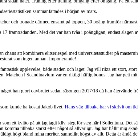
a sidan nätet. Träning efter träning, omgång efter omgång. På ett sånt d
seriestatistiken sammanfattades i början av mars.
tcher och tronade därmed ensamt på toppen, 30 poäng framför närmast
na 17 framträdanden. Med det var han tvåa i poängligan, endast slagen 
n chans att kombinera elitseriespel med universitetsstudier på masterniv
presterat som ingen annan. Imponerande!
antastisk upplevelse, både staden och laget. Jag vill rikta ett stort, st
 Matchen i Scandinavium var en riktigt häftig bonus. Jag har gett mitt all
något han gjort oavbrutet sedan säsongen 2017/18 då han återvände frå
som kunde ha kostat Jakob livet.
Hans väg tillbaka har vi skrivit om tid
 som ett kvitto på att jag tagit kliv, steg för steg här i Sollentuna. De
komma tillbaka starkt efter något så allvarligt. Jag har hållit mig skade
väldigt högt bland mina meriter, sannolikt högst av allt. Detta är ändå de