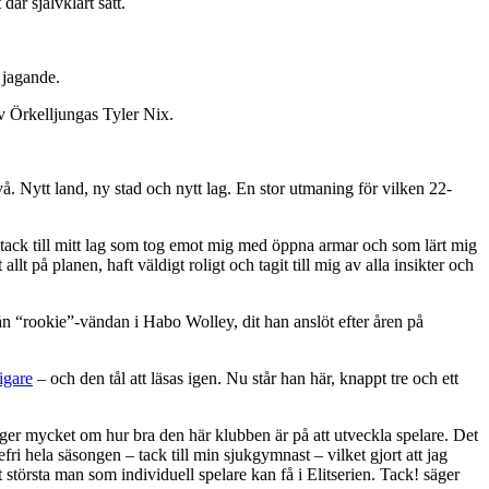
är självklart sätt.
 jagande.
av Örkelljungas Tyler Nix.
å. Nytt land, ny stad och nytt lag. En stor utmaning för vilken 22-
ort tack till mitt lag som tog emot mig med öppna armar och som lärt mig
t på planen, haft väldigt roligt och tagit till mig av alla insikter och
n “rookie”-vändan i Habo Wolley, dit han anslöt efter åren på
igare
– och den tål att läsas igen. Nu står han här, knappt tre och ett
t säger mycket om hur bra den här klubben är på att utveckla spelare. Det
fri hela säsongen – tack till min sjukgymnast – vilket gjort att jag
t största man som individuell spelare kan få i Elitserien. Tack! säger