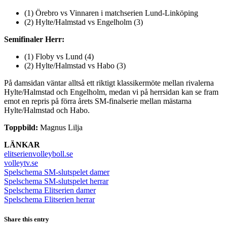
(1) Örebro vs Vinnaren i matchserien Lund-Linköping
(2) Hylte/Halmstad vs Engelholm (3)
Semifinaler Herr:
(1) Floby vs Lund (4)
(2) Hylte/Halmstad vs Habo (3)
På damsidan väntar alltså ett riktigt klassikermöte mellan rivalerna
Hylte/Halmstad och Engelholm, medan vi på herrsidan kan se fram
emot en repris på förra årets SM-finalserie mellan mästarna
Hylte/Halmstad och Habo.
Toppbild:
Magnus Lilja
LÄNKAR
elitserienvolleyboll.se
volleytv.se
Spelschema SM-slutspelet damer
Spelschema SM-slutspelet herrar
Spelschema Elitserien damer
Spelschema Elitserien herrar
Share this entry