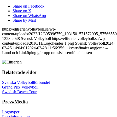
Share on Facebook
Share on X
Share on WhatsApp
Share by Mail
https://elitserienvolleyboll.se/wp-
content/uploads/2023/12/395996759_1031501571572995_5756655
1228
2048
Svensk Volleyboll
https://elitserienvolleyboll.se/wp-
content/uploads/2016/11/Logoheader-1.png
Svensk Volleyboll
2024-
03-25 14:04:01
2024-03-28 11:56:35
Sju kvartsfinaler avgjorda –
Lund och Linköping gör upp om sista semifinalplatsen
Relaterade sidor
Svenska Volleybollförbundet
Grand Prix Volleyboll
Swedish Beach Tour
Press/Media
Logotyper
Pressinformation