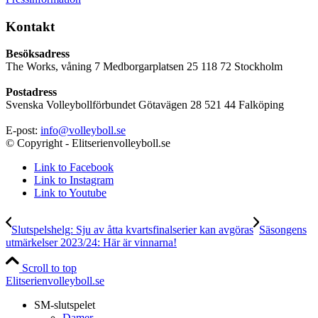
Kontakt
Besöksadress
The Works, våning 7 Medborgarplatsen 25 118 72 Stockholm
Postadress
Svenska Volleybollförbundet Götavägen 28 521 44 Falköping
E-post:
info@volleyboll.se
© Copyright - Elitserienvolleyboll.se
Link to Facebook
Link to Instagram
Link to Youtube
Slutspelshelg: Sju av åtta kvartsfinalserier kan avgöras
Säsongens
utmärkelser 2023/24: Här är vinnarna!
Scroll to top
Elitserienvolleyboll.se
SM-slutspelet
Damer