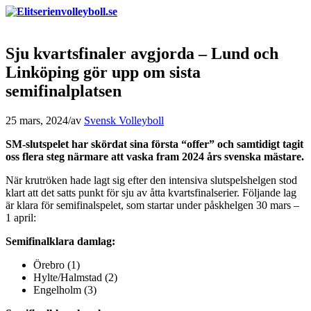
Sju kvartsfinaler avgjorda – Lund och
Linköping gör upp om sista
semifinalplatsen
25 mars, 2024
/
av
Svensk Volleyboll
SM-slutspelet har skördat sina första “offer” och samtidigt tagit
oss flera steg närmare att vaska fram 2024 års svenska mästare.
När krutröken hade lagt sig efter den intensiva slutspelshelgen stod
klart att det satts punkt för sju av åtta kvartsfinalserier. Följande lag
är klara för semifinalspelet, som startar under påskhelgen 30 mars –
1 april:
Semifinalklara damlag:
Örebro (1)
Hylte/Halmstad (2)
Engelholm (3)