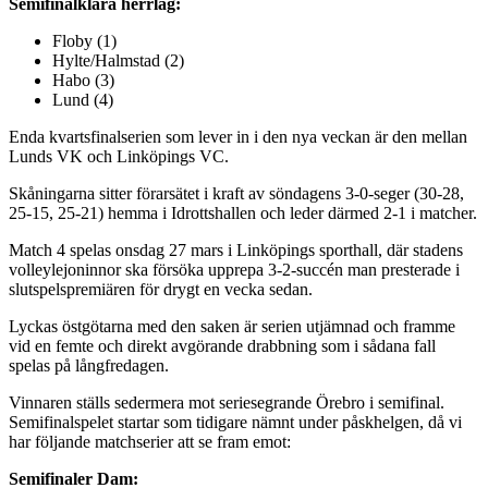
Semifinalklara herrlag:
Floby (1)
Hylte/Halmstad (2)
Habo (3)
Lund (4)
Enda kvartsfinalserien som lever in i den nya veckan är den mellan
Lunds VK och Linköpings VC.
Skåningarna sitter förarsätet i kraft av söndagens 3-0-seger (30-28,
25-15, 25-21) hemma i Idrottshallen och leder därmed 2-1 i matcher.
Match 4 spelas onsdag 27 mars i Linköpings sporthall, där stadens
volleylejoninnor ska försöka upprepa 3-2-succén man presterade i
slutspelspremiären för drygt en vecka sedan.
Lyckas östgötarna med den saken är serien utjämnad och framme
vid en femte och direkt avgörande drabbning som i sådana fall
spelas på långfredagen.
Vinnaren ställs sedermera mot seriesegrande Örebro i semifinal.
Semifinalspelet startar som tidigare nämnt under påskhelgen, då vi
har följande matchserier att se fram emot:
Semifinaler Dam: