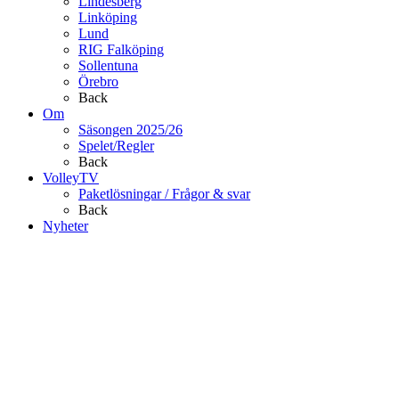
Lindesberg
Linköping
Lund
RIG Falköping
Sollentuna
Örebro
Back
Om
Säsongen 2025/26
Spelet/Regler
Back
VolleyTV
Paketlösningar / Frågor & svar
Back
Nyheter