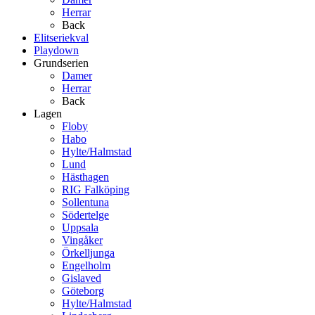
Herrar
Back
Elitseriekval
Playdown
Grundserien
Damer
Herrar
Back
Lagen
Floby
Habo
Hylte/Halmstad
Lund
Hästhagen
RIG Falköping
Sollentuna
Södertelge
Uppsala
Vingåker
Örkelljunga
Engelholm
Gislaved
Göteborg
Hylte/Halmstad