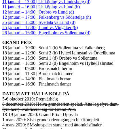
11 januari – 13:00 | Linköping vs Lindesberg (d)
11 januari – 16:00 | Linköping vs Lund (h)
12 januari – 14:00 | Örebro vs Lund (d)
12 januari – 17:00 | Falkenberg vs Södertelge (h)
25 januari – 15:00 | Svedala vs Lund (d)
25 januari – 17:30 | Lund vs Vingåker (h)
26 januari – 16:00 | Engelholm vs Sollentuna (d)
GRAND PRIX
18 januari – 10:00 | Semi 1 (h) Sollentuna vs Falkenberg
18 januari – 12:30 | Semi 2 (h) Hylte/Halmstad vs Örkelljunga
18 januari – 15:30 | Semi 1 (d) Örebro vs Sollentuna
18 januari – 18:00 | Semi 2 (d) Engelholm vs Hylte/Halmstad
19 januari – 09:00 | Bronsmatch herrar
19 januari – 11:30 | Bronsmatch damer
19 januari – 14:30 | Finalmatch herrar
19 januari – 16:30 | Finalmatch damer
DATUM ATT HÅLLA KOLL PÅ
5-6 oktober 2019: Premiärhelg
8 december 2019: Halva grundserien spelad. Åtta lag (fyra dam,
fyra herr) kvalificerar sig för Grand Prix.
18-19 januari 2020: Grand Prix i Uppsala
1 mars 2020: Sista grundserieomgången blir komplett
4 mars 2020: SM-slutspelet startar med åttondelsfinaler