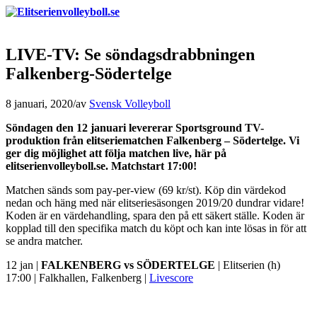
LIVE-TV: Se söndagsdrabbningen
Falkenberg-Södertelge
8 januari, 2020
/
av
Svensk Volleyboll
Söndagen den 12 januari levererar Sportsground TV-
produktion från elitseriematchen Falkenberg – Södertelge. Vi
ger dig möjlighet att följa matchen live, här på
elitserienvolleyboll.se. Matchstart 17:00!
Matchen sänds som pay-per-view (69 kr/st). Köp din värdekod
nedan och häng med när elitseriesäsongen 2019/20 dundrar vidare!
Koden är en värdehandling, spara den på ett säkert ställe. Koden är
kopplad till den specifika match du köpt och kan inte lösas in för att
se andra matcher.
12 jan |
FALKENBERG vs SÖDERTELGE
| Elitserien (h)
17:00 | Falkhallen, Falkenberg |
Livescore