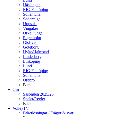
Lund
Hästhagen
RIG Falköping
Sollentuna
Södertelge
Uppsala
Vingåker
Örkelljunga
Engelholm
Gislaved
Göteborg
Hylte/Halmstad
Lindesberg
Linköping
Lund
RIG Falköping
Sollentuna
Örebro
Back
Om
Säsongen 2025/26
Spelet/Regler
Back
VolleyTV
Paketlösningar / Frågor & svar