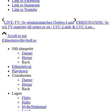
Link to Facebook
Link to Instagram
Link to Youtube
LIVE-TV: Se söndagsmatchen Örebro-Lund
ERBJUDANDE: Se
två TV-matcher till priset av en | LVC-Linde & LVC-Lun...
Scroll to top
Elitserienvolleyboll.se
SM-slutspelet
Damer
Herrar
Back
Elitseriekval
Playdown
Grundserien
Damer
Herrar
Back
Lagen
Floby
Habo
Hylte/Halmstad