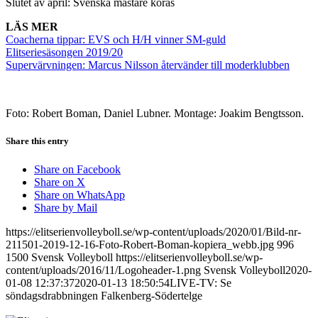
Slutet av april: Svenska mästare koras
LÄS MER
Coacherna tippar: EVS och H/H vinner SM-guld
Elitseriesäsongen 2019/20
Supervärvningen: Marcus Nilsson återvänder till moderklubben
Foto: Robert Boman, Daniel Lubner. Montage: Joakim Bengtsson.
Share this entry
Share on Facebook
Share on X
Share on WhatsApp
Share by Mail
https://elitserienvolleyboll.se/wp-content/uploads/2020/01/Bild-nr-
211501-2019-12-16-Foto-Robert-Boman-kopiera_webb.jpg
996
1500
Svensk Volleyboll
https://elitserienvolleyboll.se/wp-
content/uploads/2016/11/Logoheader-1.png
Svensk Volleyboll
2020-
01-08 12:37:37
2020-01-13 18:50:54
LIVE-TV: Se
söndagsdrabbningen Falkenberg-Södertelge