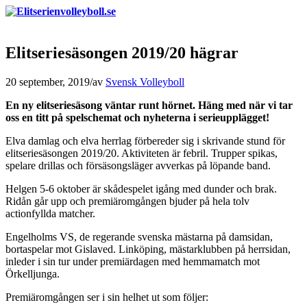
Elitseriesäsongen 2019/20 hägrar
20 september, 2019
/
av
Svensk Volleyboll
En ny elitseriesäsong väntar runt hörnet. Häng med när vi tar
oss en titt på spelschemat och nyheterna i serieupplägget!
Elva damlag och elva herrlag förbereder sig i skrivande stund för
elitseriesäsongen 2019/20. Aktiviteten är febril. Trupper spikas,
spelare drillas och försäsongsläger avverkas på löpande band.
Helgen 5-6 oktober är skådespelet igång med dunder och brak.
Ridån går upp och premiäromgången bjuder på hela tolv
actionfyllda matcher.
Engelholms VS, de regerande svenska mästarna på damsidan,
bortaspelar mot Gislaved. Linköping, mästarklubben på herrsidan,
inleder i sin tur under premiärdagen med hemmamatch mot
Örkelljunga.
Premiäromgången ser i sin helhet ut som följer: