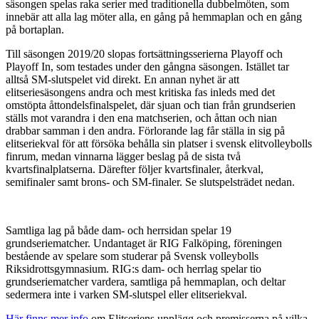
säsongen spelas raka serier med traditionella dubbelmöten, som
innebär att alla lag möter alla, en gång på hemmaplan och en gång
på bortaplan.
Till säsongen 2019/20 slopas fortsättningsserierna Playoff och
Playoff In, som testades under den gångna säsongen. Istället tar
alltså SM-slutspelet vid direkt. En annan nyhet är att
elitseriesäsongens andra och mest kritiska fas inleds med det
omstöpta åttondelsfinalspelet, där sjuan och tian från grundserien
ställs mot varandra i den ena matchserien, och åttan och nian
drabbar samman i den andra. Förlorande lag får ställa in sig på
elitseriekval för att försöka behålla sin platser i svensk elitvolleybolls
finrum, medan vinnarna lägger beslag på de sista två
kvartsfinalplatserna. Därefter följer kvartsfinaler, återkval,
semifinaler samt brons- och SM-finaler. Se slutspelsträdet nedan.
Samtliga lag på både dam- och herrsidan spelar 19
grundseriematcher. Undantaget är RIG Falköping, föreningen
bestående av spelare som studerar på Svensk volleybolls
Riksidrottsgymnasium. RIG:s dam- och herrlag spelar tio
grundseriematcher vardera, samtliga på hemmaplan, och deltar
sedermera inte i varken SM-slutspel eller elitseriekval.
Här finns mer info
om Elitseriens upplägg och premisserna på vilka