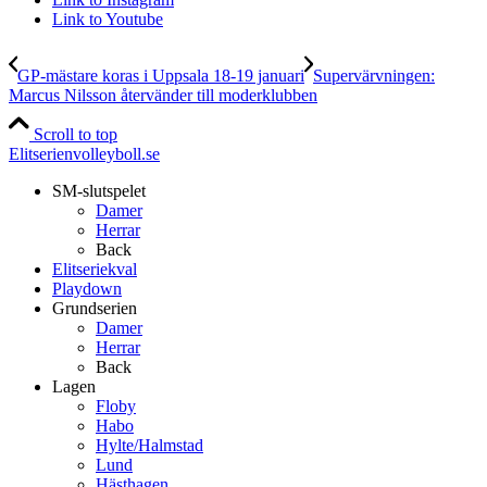
Link to Youtube
GP-mästare koras i Uppsala 18-19 januari
Supervärvningen:
Marcus Nilsson återvänder till moderklubben
Scroll to top
Elitserienvolleyboll.se
SM-slutspelet
Damer
Herrar
Back
Elitseriekval
Playdown
Grundserien
Damer
Herrar
Back
Lagen
Floby
Habo
Hylte/Halmstad
Lund
Hästhagen