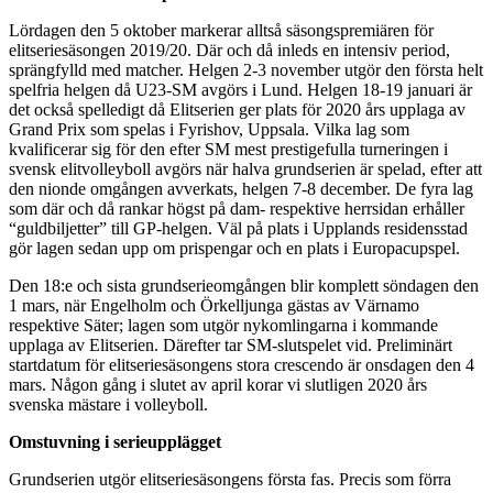
Lördagen den 5 oktober markerar alltså säsongspremiären för
elitseriesäsongen 2019/20. Där och då inleds en intensiv period,
sprängfylld med matcher. Helgen 2-3 november utgör den första helt
spelfria helgen då U23-SM avgörs i Lund. Helgen 18-19 januari är
det också spelledigt då Elitserien ger plats för 2020 års upplaga av
Grand Prix som spelas i Fyrishov, Uppsala. Vilka lag som
kvalificerar sig för den efter SM mest prestigefulla turneringen i
svensk elitvolleyboll avgörs när halva grundserien är spelad, efter att
den nionde omgången avverkats, helgen 7-8 december. De fyra lag
som där och då rankar högst på dam- respektive herrsidan erhåller
“guldbiljetter” till GP-helgen. Väl på plats i Upplands residensstad
gör lagen sedan upp om prispengar och en plats i Europacupspel.
Den 18:e och sista grundserieomgången blir komplett söndagen den
1 mars, när Engelholm och Örkelljunga gästas av Värnamo
respektive Säter; lagen som utgör nykomlingarna i kommande
upplaga av Elitserien. Därefter tar SM-slutspelet vid. Preliminärt
startdatum för elitseriesäsongens stora crescendo är onsdagen den 4
mars. Någon gång i slutet av april korar vi slutligen 2020 års
svenska mästare i volleyboll.
Omstuvning i serieupplägget
Grundserien utgör elitseriesäsongens första fas. Precis som förra