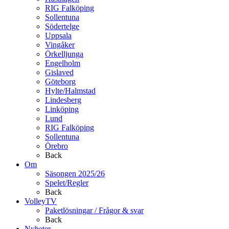
RIG Falköping
Sollentuna
Södertelge
Uppsala
Vingåker
Örkelljunga
Engelholm
Gislaved
Göteborg
Hylte/Halmstad
Lindesberg
Linköping
Lund
RIG Falköping
Sollentuna
Örebro
Back
Om
Säsongen 2025/26
Spelet/Regler
Back
VolleyTV
Paketlösningar / Frågor & svar
Back
Nyheter