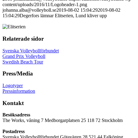
content/uploads/2016/11/Logoheader-1.png
johanna.alba@volleyboll.se
2019-08-02 15:04:29
2019-08-02
15:04:29
Degerfors lämnar Elitserien, Lund kliver upp
Relaterade sidor
Svenska Volleybollförbundet
Grand Prix Volleyboll
Swedish Beach Tour
Press/Media
Logotyper
Pressinformation
Kontakt
Besöksadress
The Works, våning 7 Medborgarplatsen 25 118 72 Stockholm
Postadress
Svenska Volleybollförbundet Götavägen 28 521 44 Falköping