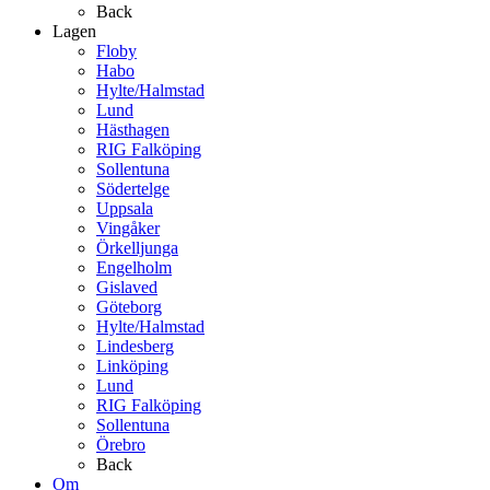
Back
Lagen
Floby
Habo
Hylte/Halmstad
Lund
Hästhagen
RIG Falköping
Sollentuna
Södertelge
Uppsala
Vingåker
Örkelljunga
Engelholm
Gislaved
Göteborg
Hylte/Halmstad
Lindesberg
Linköping
Lund
RIG Falköping
Sollentuna
Örebro
Back
Om