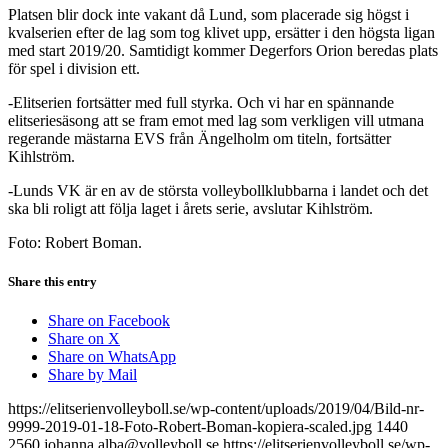
Platsen blir dock inte vakant då Lund, som placerade sig högst i
kvalserien efter de lag som tog klivet upp, ersätter i den högsta ligan
med start 2019/20. Samtidigt kommer Degerfors Orion beredas plats
för spel i division ett.
-Elitserien fortsätter med full styrka. Och vi har en spännande
elitseriesäsong att se fram emot med lag som verkligen vill utmana
regerande mästarna EVS från Ängelholm om titeln, fortsätter
Kihlström.
-Lunds VK är en av de största volleybollklubbarna i landet och det
ska bli roligt att följa laget i årets serie, avslutar Kihlström.
Foto: Robert Boman.
Share this entry
Share on Facebook
Share on X
Share on WhatsApp
Share by Mail
https://elitserienvolleyboll.se/wp-content/uploads/2019/04/Bild-nr-
9999-2019-01-18-Foto-Robert-Boman-kopiera-scaled.jpg
1440
2560
johanna.alba@volleyboll.se
https://elitserienvolleyboll.se/wp-