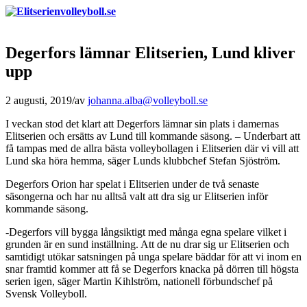
Degerfors lämnar Elitserien, Lund kliver
upp
2 augusti, 2019
/
av
johanna.alba@volleyboll.se
I veckan stod det klart att Degerfors lämnar sin plats i damernas
Elitserien och ersätts av Lund till kommande säsong. – Underbart att
få tampas med de allra bästa volleybollagen i Elitserien där vi vill att
Lund ska höra hemma, säger Lunds klubbchef Stefan Sjöström.
Degerfors Orion har spelat i Elitserien under de två senaste
säsongerna och har nu alltså valt att dra sig ur Elitserien inför
kommande säsong.
-Degerfors vill bygga långsiktigt med många egna spelare vilket i
grunden är en sund inställning. Att de nu drar sig ur Elitserien och
samtidigt utökar satsningen på unga spelare bäddar för att vi inom en
snar framtid kommer att få se Degerfors knacka på dörren till högsta
serien igen, säger Martin Kihlström, nationell förbundschef på
Svensk Volleyboll.