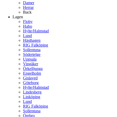
Damer
Herrar
Back
Lagen
Floby
Habo
Hylte/Halmstad
Lund
Hästhagen
RIG Falköping
Sollentuna
Södertelge
Uppsala
Vingåker
Örkelljunga
Engelholm
Gislaved
Göteborg
Hylte/Halmstad
Lindesberg
Linköping
Lund
RIG Falköping
Sollentuna
Örebro