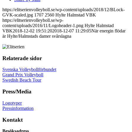
https://elitserienvolleyboll.se/wp-content/uploads/2018/12/BLock-
GVK-scaled.jpg
1707
2560
Hylte Halmstad VBK
https://elitserienvolleyboll.se/wp-
content/uploads/2016/11/Logoheader-1.png
Hylte Halmstad
VBK
2018-12-02 19:51:20
2018-12-07 11:29:05
När energin flödar
är Hylte/Halmstads damer svårslagna
Relaterade sidor
Svenska Volleybollförbundet
Grand Prix Volleyboll
Swedish Beach Tour
Press/Media
Logotyper
Pressinformation
Kontakt
Besöksadress