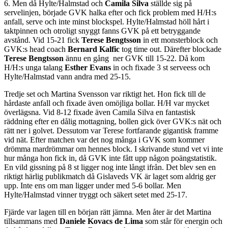
6. Men då Hylte/Halmstad och
Camila Silva
ställde sig på
servelinjen, började GVK halka efter och fick problem med H/H:s
anfall, serve och inte minst blockspel. Hylte/Halmstad höll hårt i
taktpinnen och otroligt snyggt fanns GVK på ett betryggande
avstånd. Vid 15-21 fick
Terese Bengtsson
in ett monsterblock och
GVK:s head coach
Bernard Kalfic
tog time out. Därefter blockade
Terese Bengtsson
ännu en gång ner GVK till 15-22. Då kom
H/H:s unga talang
Esther Evans
in och fixade 3 st serveess och
Hylte/Halmstad vann andra med 25-15.
Tredje set och Martina Svensson var riktigt het. Hon fick till de
hårdaste anfall och fixade även omöjliga bollar. H/H var mycket
överlägsna. Vid 8-12 fixade även Camila Silva en fantastisk
räddning efter en dålig mottagning, bollen gick över GVK:s nät och
rätt ner i golvet. Dessutom var Terese fortfarande gigantisk framme
vid nät. Efter matchen var det nog många i GVK som kommer
drömma mardrömmar om hennes block. I skrivande stund vet vi inte
hur många hon fick in, då GVK inte fått upp någon poängstatistik.
En vild gissning på 8 st ligger nog inte långt ifrån. Det blev sen en
riktigt härlig publikmatch då Gislaveds VK är laget som aldrig ger
upp. Inte ens om man ligger under med 5-6 bollar. Men
Hylte/Halmstad vinner tryggt och säkert setet med 25-17.
Fjärde var lagen till en början rätt jämna. Men åter är det Martina
tillsammans med
Daniele Kovacs de Lima
som står för energin och