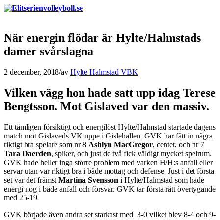
När energin flödar är Hylte/Halmstads
damer svårslagna
2 december, 2018
/
av
Hylte Halmstad VBK
Vilken vägg hon hade satt upp idag Terese
Bengtsson. Mot Gislaved var den massiv.
Ett tämligen försiktigt och energilöst Hylte/Halmstad startade dagens
match mot Gislaveds VK uppe i Gislehallen. GVK har fått in några
riktigt bra spelare som nr 8
Ashlyn MacGregor
, center, och nr 7
Tara Daerden
, spiker, och just de två fick väldigt mycket spelrum.
GVK hade heller inga större problem med varken H/H:s anfall eller
servar utan var riktigt bra i både mottag och defense. Just i det första
set var det främst
Martina Svensson
i Hylte/Halmstad som hade
energi nog i både anfall och försvar. GVK tar första rätt övertygande
med 25-19
GVK började även andra set starkast med 3-0 vilket blev 8-4 och 9-