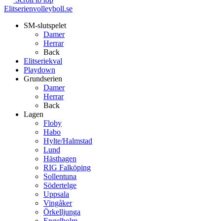
Elitserienvolleyboll.se
SM-slutspelet
Damer
Herrar
Back
Elitseriekval
Playdown
Grundserien
Damer
Herrar
Back
Lagen
Floby
Habo
Hylte/Halmstad
Lund
Hästhagen
RIG Falköping
Sollentuna
Södertelge
Uppsala
Vingåker
Örkelljunga
Engelholm