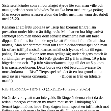
Sista setet kändes som att bortalaget styrde lite som man ville och
man gjorde det som behövdes för att åka hem med tre nya poäng.
Man gjorde ingen jätteprestation där heller men man vann det stabilt
med 25-20.
Känslan är att årets upplaga av Tierp har kommit längre i sin
prestation under hösten än tidigare år. Man har en bra högstanivå
samtidigt som man under dom senaste matcherna haft allt färre
dippar. Det finns fortfarande mycket att förbättra i framför allt sina
mottag. Man har däremot hittat rätt i sitt block/försvarsspel och man
får oftare träff på motståndarnas anfall och lyckas vända till egna
poäng. En annan faktor som man tydligt såg under dagens match är
spridningen av poäng. Mot RiG gjordes 23 p från mitten, 19 p från
högerkanten och 17 p från vänsterkanten, lägg till det att 6 p kom
från passarpositionen. Detta borde göra det betydligt svårare för
motståndarna att “läsa” Tierps spel och det är en bra grund att ha
med sig in i vårens omgångar. (Bilden är från en tidigare
match)
RiG Falköping – Tierp 1 -3 (21-25,25-16, 22-25, 20-25)
Nu är det viktigt att man inte gläds för länge åt denna vinst då det
redan i morgon väntar en ny match mot starka Linköping VC.
Senast lagen möttes hade Tierp dagen innan spelat en tuff match mot
Falkenberg och man såg lite slitna ut då. Nu hoppas vi att man