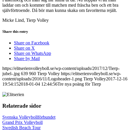
laddar om och kommer till matchen med fräscha ben och ett bra
självförtroende. Då bör man kunna skaka om favoriterna rejält.
Micke Lind, Tierp Volley
Share this entry
Share on Facebook
Share on X
Share on WhatsApp
Share by Mail
https://elitserienvolleyboll.se/wp-content/uploads/2017/12/Tierp-
jubel-.jpg
639
960
Tierp Volley
https://elitserienvolleyboll.se/wp-
content/uploads/2016/11/Logoheader-1.png
Tierp Volley
2017-12-16
19:54:15
2018-01-04 12:44:56
Tre nya poäng för Tierp
Relaterade sidor
Svenska Volleybollförbundet
Grand Prix Volleyboll
Swedish Beach Tour