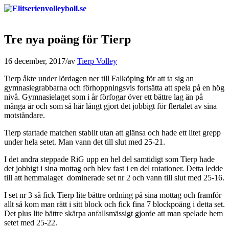
Tre nya poäng för Tierp
16 december, 2017
/
av
Tierp Volley
Tierp åkte under lördagen ner till Falköping för att ta sig an
gymnasiegrabbarna och förhoppningsvis fortsätta att spela på en hög
nivå. Gymnasielaget som i år förfogar över ett bättre lag än på
många år och som så här långt gjort det jobbigt för flertalet av sina
motståndare.
Tierp startade matchen stabilt utan att glänsa och hade ett litet grepp
under hela setet. Man vann det till slut med 25-21.
I det andra steppade RiG upp en hel del samtidigt som Tierp hade
det jobbigt i sina mottag och blev fast i en del rotationer. Detta ledde
till att hemmalaget dominerade set nr 2 och vann till slut med 25-16.
I set nr 3 så fick Tierp lite bättre ordning på sina mottag och framför
allt så kom man rätt i sitt block och fick fina 7 blockpoäng i detta set.
Det plus lite bättre skärpa anfallsmässigt gjorde att man spelade hem
setet med 25-22.