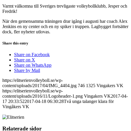
Varmt välkomna till Sveriges trevligaste volleybollklubb, Jesper och
Fredrik!
När den gemensamma träningen drar igång i augusti har coach Alex
Jenkins en ny center och en ny spiker i truppen. Lagbygget fortsätter
dock, fler nyheter utlovas.
Share this entry
Share on Facebook
Share on X
Share on WhatsApp
Share by Mail
https://elitserienvolleyboll.se/wp-
content/uploads/2017/04/IMG_4404.jpg
746
1325
Vingakers VK
https://elitserienvolleyboll.se/wp-
content/uploads/2016/11/Logoheader-1.png
Vingakers VK
2017-04-
17 20:33:52
2017-04-18 06:30:28
Två unga talanger klara för
Vingåkers VK
Relaterade sidor