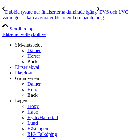
Dubbla rysare när finalserierna dundrade igång
EVS och LVC
vann igen – kan avgöra guldstriden kommande helg
Scroll to top
Elitserienvolleyboll.se
SM-slutspelet
Damer
Herrar
Back
Elitseriekval
Playdown
Grundserien
Damer
Herrar
Back
Lagen
Floby
Habo
Hylte/Halmstad
Lund
Hästhagen
RIG Falköping