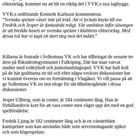
elitserielag, kommer nu att bli en viktig del i VVK:s nya lagbygge.
VVK:s ordförande Kenneth Karlsson kommenterar.
”
Svenska spelare växer inte på träd. Att vi lyckats knyta till oss
Fredrik och Jesper är fantastiskt roligt. Vår ambition inför säsongen
är att bredda basen av svenska spelare i klubbens elitserielag. Med
dessa två har vi tagit ett stort steg mot det måle
t.”
Killarna är fostrade i Sollentuna VK och har tillbringat de senaste tre
åren på Riksidrottsgymnasiet i Falköping. Där har man varvat
studier med volleyboll och juniorlandslagsspel. VVK har haft koll
på de här grabbarna en tid och efter några veckors diskussioner har
vi kommit överens om en fortsättning i Vingåker. Vi vill passa på att
ge Sollentuna VK en stor eloge för sitt tillmötesgående i dessa
diskussioner.
Jesper Ullberg, som är center, är 184 centimeter lång. Han är
förhållandevis kort för att vara center men väger upp det med en god
spelförståelse.
Fredrik Ljung är 182 centimeter lång och är en vänsterhänt
kantspelare som kan användas både som servemottagande spiker
och som högerspelare.