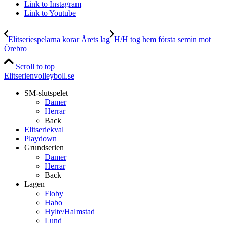
Link to Instagram
Link to Youtube
Elitseriespelarna korar Årets lag
H/H tog hem första semin mot
Örebro
Scroll to top
Elitserienvolleyboll.se
SM-slutspelet
Damer
Herrar
Back
Elitseriekval
Playdown
Grundserien
Damer
Herrar
Back
Lagen
Floby
Habo
Hylte/Halmstad
Lund