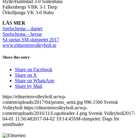
Hylte/Halmstad 3-0 Sollentuna
Falkenbergs VBK 3-1 Tierp
Örkelljunga VK 3-0 Habo
LÄS MER
Spelschema – damer
Spelschema – herrar
Så spelas SM-slutspelet 2017
www.elitserienvolleyboll.se
Share this entry
Share on Facebook
Share on X
Share on WhatsApp
Share by Mail
https://elitserienvolleyboll.se/wp-
content/uploads/2017/04/promo_semi.jpg
996
1500
Svensk
Volleyboll
https://elitserienvolleyboll.se/wp-
content/uploads/2016/11/Logoheader-1.png
Svensk Volleyboll
2017-
04-01 11:56:48
2017-04-02 19:14:45
SM-slutspelet: Dags för
semifinaler