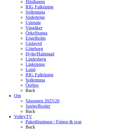
Hästhagen
RIG Falköping
Sollentuna
Södertelge
Uppsala
Vingåker
Örkelljunga
Engelholm
Gislaved
Göteborg
Hylte/Halmstad
Lindesberg
Linköping
Lund
RIG Falköping
Sollentuna
Örebro
Back
Om
Säsongen 2025/26
Spelet/Regler
Back
VolleyTV
Paketlösningar / Frågor & svar
Back