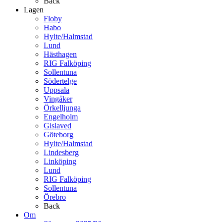
Back
Lagen
Floby
Habo
Hylte/Halmstad
Lund
Hästhagen
RIG Falköping
Sollentuna
Södertelge
Uppsala
Vingåker
Örkelljunga
Engelholm
Gislaved
Göteborg
Hylte/Halmstad
Lindesberg
Linköping
Lund
RIG Falköping
Sollentuna
Örebro
Back
Om