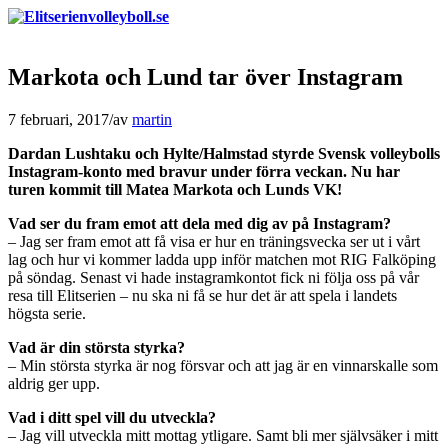
Markota och Lund tar över Instagram
7 februari, 2017
/
av
martin
Dardan Lushtaku och Hylte/Halmstad styrde Svensk volleybolls
Instagram-konto med bravur under förra veckan. Nu har
turen kommit till Matea Markota och Lunds VK!
Vad ser du fram emot att dela med dig av på Instagram?
– Jag ser fram emot att få visa er hur en träningsvecka ser ut i vårt
lag och hur vi kommer ladda upp inför matchen mot RIG Falköping
på söndag. Senast vi hade instagramkontot fick ni följa oss på vår
resa till Elitserien – nu ska ni få se hur det är att spela i landets
högsta serie.
Vad är din största styrka?
– Min största styrka är nog försvar och att jag är en vinnarskalle som
aldrig ger upp.
Vad i ditt spel vill du utveckla?
– Jag vill utveckla mitt mottag ytligare. Samt bli mer självsäker i mitt