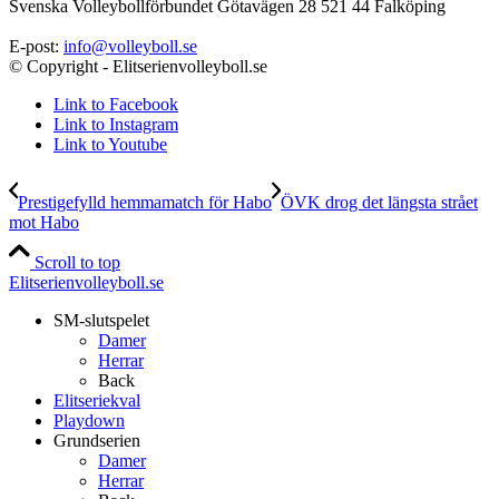
Svenska Volleybollförbundet Götavägen 28 521 44 Falköping
E-post:
info@volleyboll.se
© Copyright - Elitserienvolleyboll.se
Link to Facebook
Link to Instagram
Link to Youtube
Prestigefylld hemmamatch för Habo
ÖVK drog det längsta strået
mot Habo
Scroll to top
Elitserienvolleyboll.se
SM-slutspelet
Damer
Herrar
Back
Elitseriekval
Playdown
Grundserien
Damer
Herrar