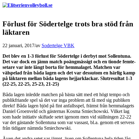
Förlust för Södertelge trots bra stöd från
läktaren
22 januari, 2017
/
av
Sodertelge VBK
Det blev en 1-3 förlust för Södertelge i derbyt mot Sollentuna.
Det var dock en jämn match poängmässigt och en tionde femte-
setare var inte långt borta för hemmalaget. Matchen var
välspelad från båda lagen och det var dessutom en härlig kamp
på läktaren mellan båda lagens hejjarklackar. Slutresultat 1-3
(22-25, 22-25, 25-23, 21-25)
Båda lagen inledde matchen på bästa sätt med ett högt tempo och
publikfriande spel så det var inga problem att få med sig publiken
direkt! Båda lagen bjöd på fint anfallsspel, främst från hemmalagets
Daniel Groenveld och gästernas Kosma Smiechowski. Vilket lag
som hade initiativ skiftade setet igenom men vid ställningen 22-22
var det gästande Sollentuna som var vassast, bl.a. genom ett servess
från tidigare nämnda Smiechowski.
Även det andra setet var jämnt, även om Sollentuna hela tiden låg