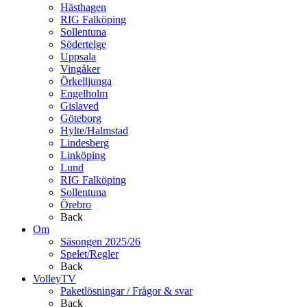
Hästhagen
RIG Falköping
Sollentuna
Södertelge
Uppsala
Vingåker
Örkelljunga
Engelholm
Gislaved
Göteborg
Hylte/Halmstad
Lindesberg
Linköping
Lund
RIG Falköping
Sollentuna
Örebro
Back
Om
Säsongen 2025/26
Spelet/Regler
Back
VolleyTV
Paketlösningar / Frågor & svar
Back