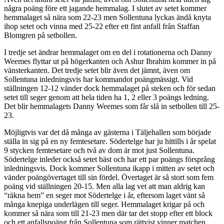
några poäng före ett jagande hemmalag. I slutet av setet kommer
hemmalaget så nära som 22-23 men Sollentuna lyckas ändå knyta
ihop setet och vinna med 25-22 efter ett fint anfall från Staffan
Blomgren på setbollen.
I tredje set ändrar hemmalaget om en del i rotationerna och Danny
Weemes flyttar ut på högerkanten och Ashur Ibrahim kommer in på
vänsterkanten. Det tredje setet blir även det jämnt, även om
Sollentuna inledningsvis har kommandot poängmässigt. Vid
ställningen 12-12 vänder dock hemmalaget på steken och för sedan
setet till seger genom att hela tiden ha 1, 2 eller 3 poängs ledning.
Det blir hemmalagets Danny Weemes som får slå in setbollen till 25-
23.
Möjligtvis var det då många av gästerna i Täljehallen som började
ställa in sig på en ny femtesetare. Södertelge har ju hittills i år spelat
9 stycken femtesetare och två av dom är mot just Sollentuna.
Södertelge inleder också setet bäst och har ett par poängs försprång
inledningsvis. Dock kommer Sollentuna ikapp i mitten av setet och
vänder poängövertaget till sin fördel. Övertaget är så stort som fem
poäng vid ställningen 20-15. Men alla lag vet att man aldrig kan
“räkna hem” en seger mot Södertelge i år, eftersom laget vänt så
många knepiga underlägen till seger. Hemmalaget krigar på och
kommer så nära som till 21-23 men där tar det stopp efter ett block
och ett anfallspoäng från Sollentuna som rättvist vinner matchen