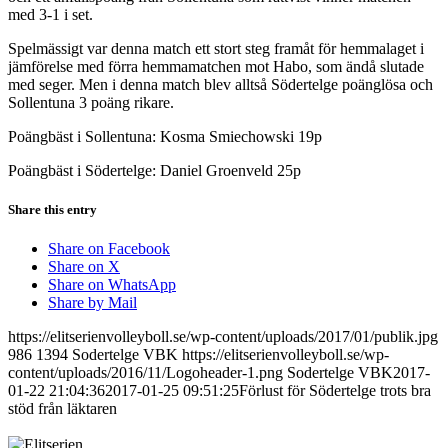
med 3-1 i set.
Spelmässigt var denna match ett stort steg framåt för hemmalaget i
jämförelse med förra hemmamatchen mot Habo, som ändå slutade
med seger. Men i denna match blev alltså Södertelge poänglösa och
Sollentuna 3 poäng rikare.
Poängbäst i Sollentuna: Kosma Smiechowski 19p
Poängbäst i Södertelge: Daniel Groenveld 25p
Share this entry
Share on Facebook
Share on X
Share on WhatsApp
Share by Mail
https://elitserienvolleyboll.se/wp-content/uploads/2017/01/publik.jpg
986
1394
Sodertelge VBK
https://elitserienvolleyboll.se/wp-
content/uploads/2016/11/Logoheader-1.png
Sodertelge VBK
2017-
01-22 21:04:36
2017-01-25 09:51:25
Förlust för Södertelge trots bra
stöd från läktaren