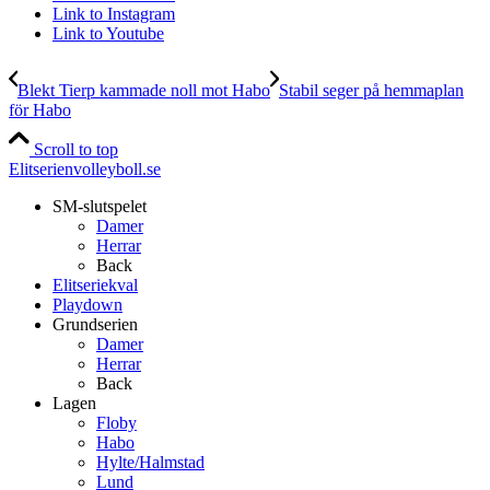
Link to Instagram
Link to Youtube
Blekt Tierp kammade noll mot Habo
Stabil seger på hemmaplan
för Habo
Scroll to top
Elitserienvolleyboll.se
SM-slutspelet
Damer
Herrar
Back
Elitseriekval
Playdown
Grundserien
Damer
Herrar
Back
Lagen
Floby
Habo
Hylte/Halmstad
Lund