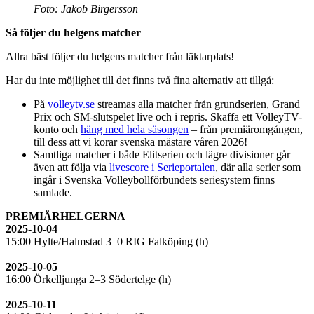
Foto: Jakob Birgersson
Så följer du helgens matcher
Allra bäst följer du helgens matcher från läktarplats!
Har du inte möjlighet till det finns två fina alternativ att tillgå:
På
volleytv.se
streamas alla matcher från grundserien, Grand
Prix och SM-slutspelet live och i repris. Skaffa ett VolleyTV-
konto och
häng med hela säsongen
– från premiäromgången,
till dess att vi korar svenska mästare våren 2026!
Samtliga matcher i både Elitserien och lägre divisioner går
även att följa via
livescore i Serieportalen
, där alla serier som
ingår i Svenska Volleybollförbundets seriesystem finns
samlade.
PREMIÄRHELGERNA
2025-10-04
15:00 Hylte/Halmstad 3–0 RIG Falköping (h)
2025-10-05
16:00 Örkelljunga 2–3 Södertelge (h)
2025-10-11