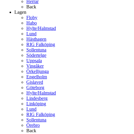
Herrar
Back
Lagen
Floby
Habo
Hylte/Halmstad
Lund
Hästhagen
RIG Falköping
Sollentuna
Södertelge
Uppsala
Vingåker
Örkelljunga
Engelholm
Gislaved
Göteborg
Hylte/Halmstad
Lindesberg
Linköping
Lund
RIG Falköping
Sollentuna
Örebro
Back