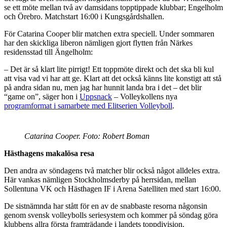
se ett möte mellan två av damsidans topptippade klubbar; Engelholm
och Örebro. Matchstart 16:00 i Kungsgårdshallen.
För Catarina Cooper blir matchen extra speciell. Under sommaren
har den skickliga liberon nämligen gjort flytten från Närkes
residensstad till Ängelholm:
– Det är så klart lite pirrigt! Ett toppmöte direkt och det ska bli kul
att visa vad vi har att ge. Klart att det också känns lite konstigt att stå
på andra sidan nu, men jag har hunnit landa bra i det – det blir
“game on”, säger hon i
Uppsnack
– Volleykollens nya
programformat i samarbete med Elitserien Volleyboll
.
Catarina Cooper. Foto: Robert Boman
Hästhagens makalösa resa
Den andra av söndagens två matcher blir också något alldeles extra.
Här vankas nämligen Stockholmsderby på herrsidan, mellan
Sollentuna VK och Hästhagen IF i Arena Satelliten med start 16:00.
De sistnämnda har stått för en av de snabbaste resorna någonsin
genom svensk volleybolls seriesystem och kommer på söndag göra
klubbens allra första framträdande i landets toppdivision.