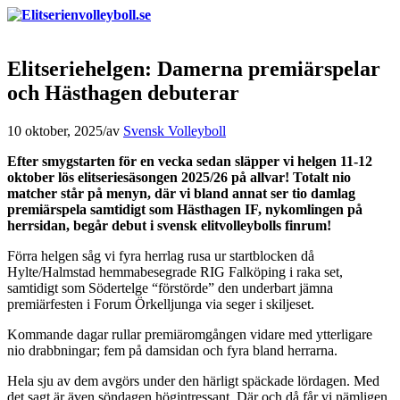
Elitseriehelgen: Damerna premiärspelar
och Hästhagen debuterar
10 oktober, 2025
/
av
Svensk Volleyboll
Efter smygstarten för en vecka sedan släpper vi helgen 11-12
oktober lös elitseriesäsongen 2025/26 på allvar! Totalt nio
matcher står på menyn, där vi bland annat ser tio damlag
premiärspela samtidigt som Hästhagen IF, nykomlingen på
herrsidan, begår debut i svensk elitvolleybolls finrum!
Förra helgen såg vi fyra herrlag rusa ur startblocken då
Hylte/Halmstad hemmabesegrade RIG Falköping i raka set,
samtidigt som Södertelge “förstörde” den underbart jämna
premiärfesten i Forum Örkelljunga via seger i skiljeset.
Kommande dagar rullar premiäromgången vidare med ytterligare
nio drabbningar; fem på damsidan och fyra bland herrarna.
Hela sju av dem avgörs under den härligt späckade lördagen. Med
det sagt är även söndagen högintressant. Där och då får vi nämligen