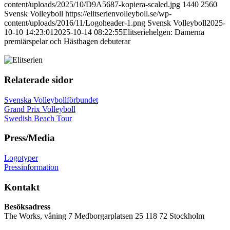
content/uploads/2025/10/D9A5687-kopiera-scaled.jpg
1440
2560
Svensk Volleyboll
https://elitserienvolleyboll.se/wp-
content/uploads/2016/11/Logoheader-1.png
Svensk Volleyboll
2025-
10-10 14:23:01
2025-10-14 08:22:55
Elitseriehelgen: Damerna
premiärspelar och Hästhagen debuterar
Relaterade sidor
Svenska Volleybollförbundet
Grand Prix Volleyboll
Swedish Beach Tour
Press/Media
Logotyper
Pressinformation
Kontakt
Besöksadress
The Works, våning 7 Medborgarplatsen 25 118 72 Stockholm