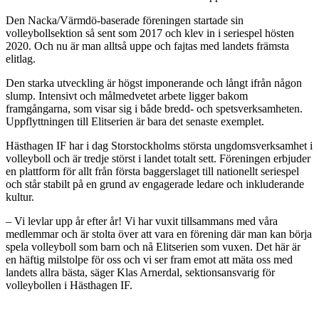
Den Nacka/Värmdö-baserade föreningen startade sin
volleybollsektion så sent som 2017 och klev in i seriespel hösten
2020. Och nu är man alltså uppe och fajtas med landets främsta
elitlag.
Den starka utveckling är högst imponerande och långt ifrån någon
slump. Intensivt och målmedvetet arbete ligger bakom
framgångarna, som visar sig i både bredd- och spetsverksamheten.
Uppflyttningen till Elitserien är bara det senaste exemplet.
Hästhagen IF har i dag Storstockholms största ungdomsverksamhet i
volleyboll och är tredje störst i landet totalt sett. Föreningen erbjuder
en plattform för allt från första baggerslaget till nationellt seriespel
och står stabilt på en grund av engagerade ledare och inkluderande
kultur.
– Vi levlar upp år efter år! Vi har vuxit tillsammans med våra
medlemmar och är stolta över att vara en förening där man kan börja
spela volleyboll som barn och nå Elitserien som vuxen. Det här är
en häftig milstolpe för oss och vi ser fram emot att mäta oss med
landets allra bästa, säger Klas Arnerdal, sektionsansvarig för
volleybollen i Hästhagen IF.