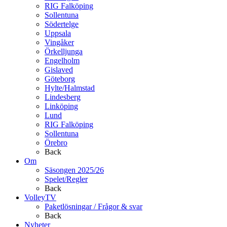
RIG Falköping
Sollentuna
Södertelge
Uppsala
Vingåker
Örkelljunga
Engelholm
Gislaved
Göteborg
Hylte/Halmstad
Lindesberg
Linköping
Lund
RIG Falköping
Sollentuna
Örebro
Back
Om
Säsongen 2025/26
Spelet/Regler
Back
VolleyTV
Paketlösningar / Frågor & svar
Back
Nyheter