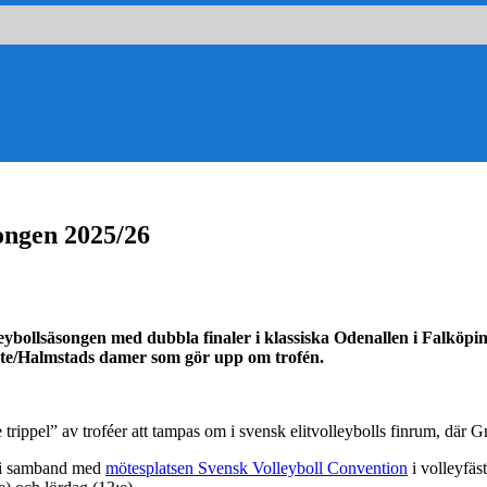
songen 2025/26
eybollsäsongen med dubbla finaler i klassiska Odenallen i Falköp
te/Halmstads damer som gör upp om trofén.
rippel” av troféer att tampas om i svensk elitvolleybolls finrum, där 
a i samband med
mötesplatsen Svensk Volleyboll Convention
i volleyfäst