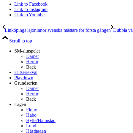
Link to Facebook
Link to Instagram
Link to Youtube
Linköpings lejoninnor svenska mästare för första gången
Dubbla värl
Scroll to top
SM-slutspelet
Damer
Herrar
Back
Elitseriekval
Playdown
Grundserien
Damer
Herrar
Back
Lagen
Floby
Habo
Hylte/Halmstad
Lund
Hästhagen