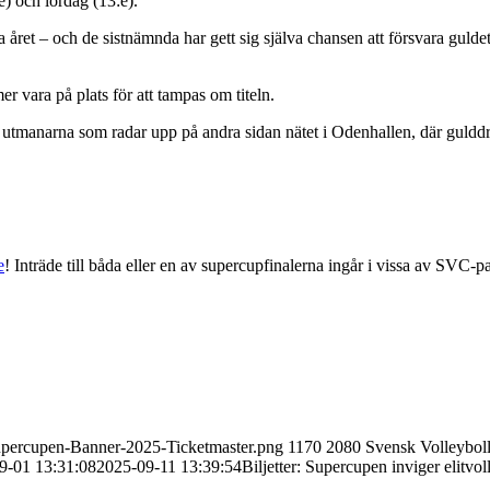
) och lördag (13:e).
året – och de sistnämnda har gett sig själva chansen att försvara guldet
vara på plats för att tampas om titeln.
utmanarna som radar upp på andra sidan nätet i Odenhallen, där gulddr
e
! Inträde till båda eller en av supercupfinalerna ingår i vissa av SVC-
-Supercupen-Banner-2025-Ticketmaster.png
1170
2080
Svensk Volleybol
9-01 13:31:08
2025-09-11 13:39:54
Biljetter: Supercupen inviger elitv