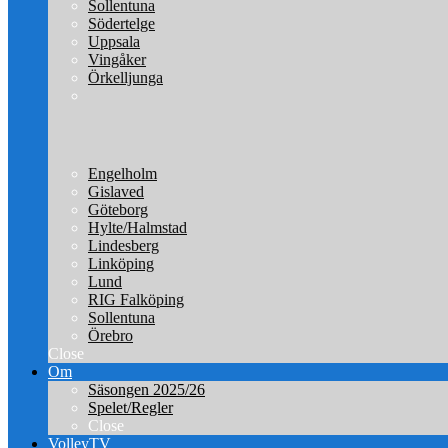
Sollentuna
Södertelge
Uppsala
Vingåker
Örkelljunga
Engelholm
Gislaved
Göteborg
Hylte/Halmstad
Lindesberg
Linköping
Lund
RIG Falköping
Sollentuna
Örebro
Close
Om
Säsongen 2025/26
Spelet/Regler
Close
VolleyTV