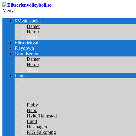
Meny
SM-slutspelet
Damer
Herrar
Close
Elitseriekval
Playdown
Grundserien
Damer
Herrar
Close
Lagen
Floby
Habo
Hylte/Halmstad
Lund
Hästhagen
RIG Falköping