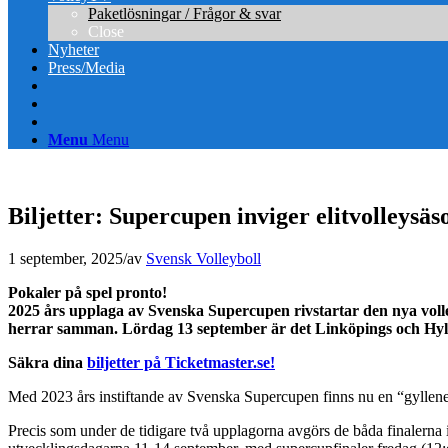
Paketlösningar / Frågor & svar
Close
Nyheter
Press/Media
Menu
Menu
Biljetter: Supercupen inviger elitvolleysä
1 september, 2025
/
av
Svensk Volleyboll
Pokaler på spel pronto!
2025 års upplaga av Svenska Supercupen rivstartar den nya voll
herrar samman. Lördag 13 september är det Linköpings och Hyl
Säkra dina
biljetter på Ticketmaster.se!
Med 2023 års instiftande av Svenska Supercupen finns nu en “gyllene t
Precis som under de tidigare två upplagorna avgörs de båda finalern