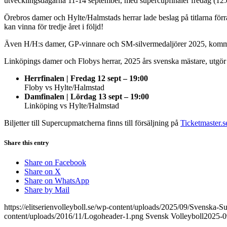
utvecklingsdagarna 11-14 september, med supercupfinaler fredag (12:e
Örebros damer och Hylte/Halmstads herrar lade beslag på titlarna förra 
kan vinna för tredje året i följd!
Även H/H:s damer, GP-vinnare och SM-silvermedaljörer 2025, kommer 
Linköpings damer och Flobys herrar, 2025 års svenska mästare, utgör 
Herrfinalen | Fredag 12 sept – 19:00
Floby vs Hylte/Halmstad
Damfinalen | Lördag 13 sept – 19:00
Linköping vs Hylte/Halmstad
Biljetter till Supercupmatcherna finns till försäljning på
Ticketmaster.s
Share this entry
Share on Facebook
Share on X
Share on WhatsApp
Share by Mail
https://elitserienvolleyboll.se/wp-content/uploads/2025/09/Svenska
content/uploads/2016/11/Logoheader-1.png
Svensk Volleyboll
2025-0