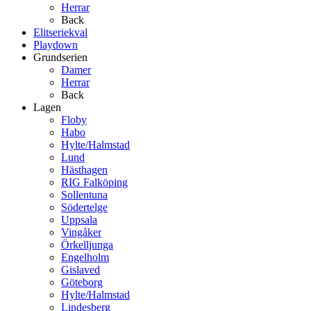
Herrar
Back
Elitseriekval
Playdown
Grundserien
Damer
Herrar
Back
Lagen
Floby
Habo
Hylte/Halmstad
Lund
Hästhagen
RIG Falköping
Sollentuna
Södertelge
Uppsala
Vingåker
Örkelljunga
Engelholm
Gislaved
Göteborg
Hylte/Halmstad
Lindesberg