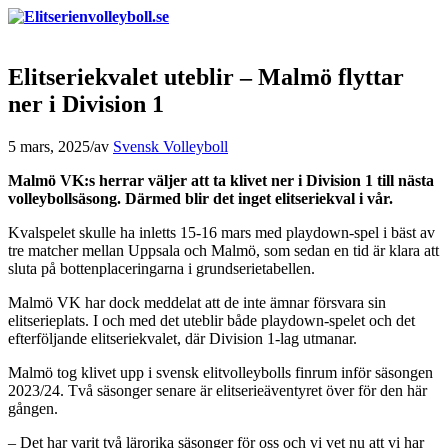
Elitseriekvalet uteblir – Malmö flyttar
ner i Division 1
5 mars, 2025
/
av
Svensk Volleyboll
Malmö VK:s herrar väljer att ta klivet ner i Division 1 till nästa
volleybollsäsong. Därmed blir det inget elitseriekval i vår.
Kvalspelet skulle ha inletts 15-16 mars med playdown-spel i bäst av
tre matcher mellan Uppsala och Malmö, som sedan en tid är klara att
sluta på bottenplaceringarna i grundserietabellen.
Malmö VK har dock meddelat att de inte ämnar försvara sin
elitserieplats. I och med det uteblir både playdown-spelet och det
efterföljande elitseriekvalet, där Division 1-lag utmanar.
Malmö tog klivet upp i svensk elitvolleybolls finrum inför säsongen
2023/24. Två säsonger senare är elitserieäventyret över för den här
gången.
– Det har varit två lärorika säsonger för oss och vi vet nu att vi har