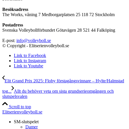
Besöksadress
The Works, våning 7 Medborgarplatsen 25 118 72 Stockholm
Postadress
Svenska Volleybollförbundet Götavägen 28 521 44 Falköping
E-post:
info@volleyboll.se
© Copyright - Elitserienvolleyboll.se
Link to Facebook
Link to Instagram
Link to Youtube
Elit Grand Prix 2025: Floby förstagångsvinnare – Hylte/Halmstad
tog...
Allt du behöver veta om sista grundserieomgången och
slutspelsvalen
Scroll to top
Elitserienvolleyboll.se
SM-slutspelet
Damer