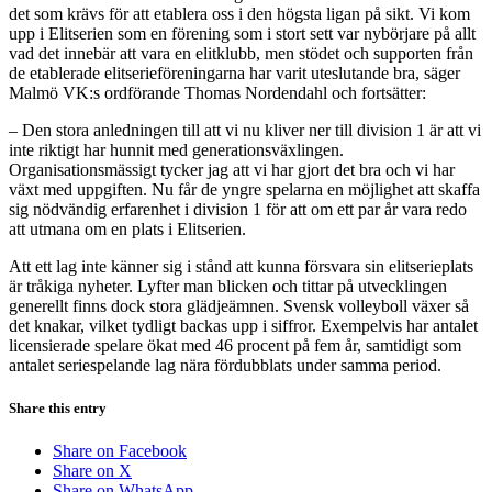
det som krävs för att etablera oss i den högsta ligan på sikt. Vi kom
upp i Elitserien som en förening som i stort sett var nybörjare på allt
vad det innebär att vara en elitklubb, men stödet och supporten från
de etablerade elitserieföreningarna har varit uteslutande bra, säger
Malmö VK:s ordförande Thomas Nordendahl och fortsätter:
– Den stora anledningen till att vi nu kliver ner till division 1 är att vi
inte riktigt har hunnit med generationsväxlingen.
Organisationsmässigt tycker jag att vi har gjort det bra och vi har
växt med uppgiften. Nu får de yngre spelarna en möjlighet att skaffa
sig nödvändig erfarenhet i division 1 för att om ett par år vara redo
att utmana om en plats i Elitserien.
Att ett lag inte känner sig i stånd att kunna försvara sin elitserieplats
är tråkiga nyheter. Lyfter man blicken och tittar på utvecklingen
generellt finns dock stora glädjeämnen. Svensk volleyboll växer så
det knakar, vilket tydligt backas upp i siffror. Exempelvis har antalet
licensierade spelare ökat med 46 procent på fem år, samtidigt som
antalet seriespelande lag nära fördubblats under samma period.
Share this entry
Share on Facebook
Share on X
Share on WhatsApp