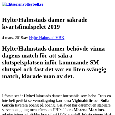
Hylte/Halmstads damer säkrade
kvartsfinalspelet 2019
4 mars, 2019
/
av
Hylte Halmstad VBK
Hylte/Halmstads damer behövde vinna
dagens match för att säkra
slutspelsplatsen inför kommande SM-
slutspel och fast det var en liten svängig
match, klarade man av det.
I första set är Hylte/Halmstads damer hur stabila som helst. Trots en
inte helt perfekt servemottagning kan J
ona Vigfúsdóttir
och
Sofia
Garcia
leverera poäng på poäng. Gislaved har däremot en stabilare
servemottagning men eftersom H/H:s libero
Morena Martinez
arbetar intensivt, räddar hon oftast GVK:s anfall. Första vinner H/H