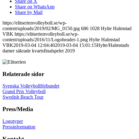
Share on X
Share on WhatsApp
Share by Mail
https://elitserienvolleyboll.se/wp-
content/uploads/2019/02/MG_0150.jpg
686
1028
Hylte Halmstad
VBK
https://elitserienvolleyboll.se/wp-
content/uploads/2016/11/Logoheader-1.png
Hylte Halmstad
VBK
2019-03-04 12:04:40
2019-03-04 15:01:15
Hylte/Halmstads
damer säkrade kvartsfinalspelet 2019
Relaterade sidor
Svenska Volleybollförbundet
Grand Prix Volleyboll
Swedish Beach Tour
Press/Media
Logotyper
Pressinformation
Kontakt