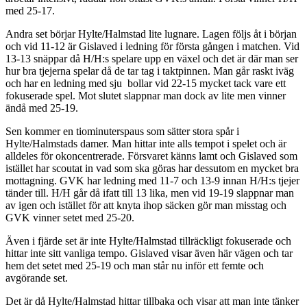
med 25-17.
Andra set börjar Hylte/Halmstad lite lugnare. Lagen följs åt i början
och vid 11-12 är Gislaved i ledning för första gången i matchen. Vid
13-13 snäppar då H/H:s spelare upp en växel och det är där man ser
hur bra tjejerna spelar då de tar tag i taktpinnen. Man går raskt iväg
och har en ledning med sju bollar vid 22-15 mycket tack vare ett
fokuserade spel. Mot slutet slappnar man dock av lite men vinner
ändå med 25-19.
Sen kommer en tiominuterspaus som sätter stora spår i
Hylte/Halmstads damer. Man hittar inte alls tempot i spelet och är
alldeles för okoncentrerade. Försvaret känns lamt och Gislaved som
istället har scoutat in vad som ska göras har dessutom en mycket bra
mottagning. GVK har ledning med 11-7 och 13-9 innan H/H:s tjejer
tänder till. H/H går då ifatt till 13 lika, men vid 19-19 slappnar man
av igen och istället för att knyta ihop säcken gör man misstag och
GVK vinner setet med 25-20.
Även i fjärde set är inte Hylte/Halmstad tillräckligt fokuserade och
hittar inte sitt vanliga tempo. Gislaved visar även här vägen och tar
hem det setet med 25-19 och man står nu inför ett femte och
avgörande set.
Det är då Hylte/Halmstad hittar tillbaka och visar att man inte tänker