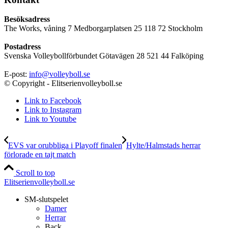
Besöksadress
The Works, våning 7 Medborgarplatsen 25 118 72 Stockholm
Postadress
Svenska Volleybollförbundet Götavägen 28 521 44 Falköping
E-post:
info@volleyboll.se
© Copyright - Elitserienvolleyboll.se
Link to Facebook
Link to Instagram
Link to Youtube
EVS var orubbliga i Playoff finalen
Hylte/Halmstads herrar
förlorade en tajt match
Scroll to top
Elitserienvolleyboll.se
SM-slutspelet
Damer
Herrar
Back