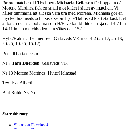
förlora matchen. H/H:s libero
Michaela Eriksson
får hoppa in då
Morena Martinez fick en smäll mot knäet i slutet av matchen. Vi
håller tummarna att allt ska vara bra med Morena. Michaela gör en
mycket bra insats och i sista set är Hylte/Halmstad klart starkast. Det
är bara i de sista bollarna som H/H verkar bli lite darriga då 13-7 blir
14-11 innan matchbollen kan sättas och 15-12.
Hylte/Halmstad vinner över Gislaveds VK med 3-2 (25-17, 25-19,
20-25, 19-25, 15-12)
Pris till bästa spelare
Nr 7
Tara Daerden
, Gislaveds VK
Nr 13 Morena Martinez, Hylte/Halmstad
Text Eva Alberti
Bild Robin Nylén
Share this entry
Share on Facebook