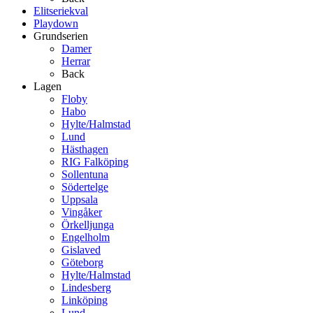
Elitseriekval
Playdown
Grundserien
Damer
Herrar
Back
Lagen
Floby
Habo
Hylte/Halmstad
Lund
Hästhagen
RIG Falköping
Sollentuna
Södertelge
Uppsala
Vingåker
Örkelljunga
Engelholm
Gislaved
Göteborg
Hylte/Halmstad
Lindesberg
Linköping
Lund