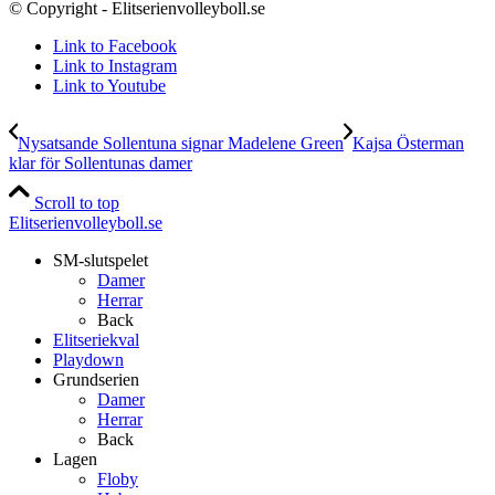
© Copyright - Elitserienvolleyboll.se
Link to Facebook
Link to Instagram
Link to Youtube
Nysatsande Sollentuna signar Madelene Green
Kajsa Österman
klar för Sollentunas damer
Scroll to top
Elitserienvolleyboll.se
SM-slutspelet
Damer
Herrar
Back
Elitseriekval
Playdown
Grundserien
Damer
Herrar
Back
Lagen
Floby