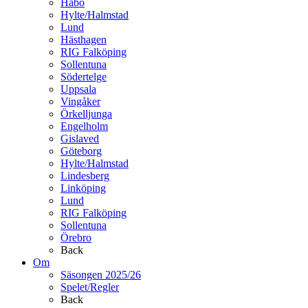
Habo
Hylte/Halmstad
Lund
Hästhagen
RIG Falköping
Sollentuna
Södertelge
Uppsala
Vingåker
Örkelljunga
Engelholm
Gislaved
Göteborg
Hylte/Halmstad
Lindesberg
Linköping
Lund
RIG Falköping
Sollentuna
Örebro
Back
Om
Säsongen 2025/26
Spelet/Regler
Back