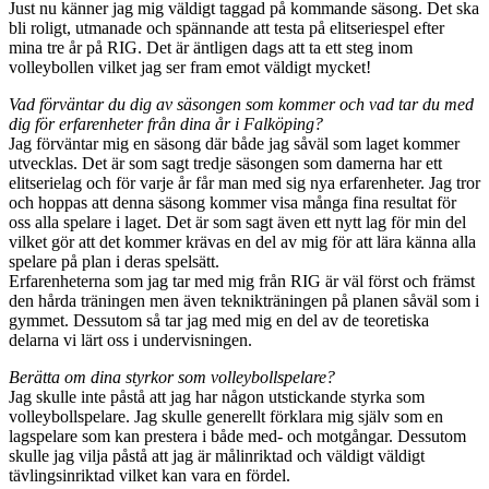
Just nu känner jag mig väldigt taggad på kommande säsong. Det ska
bli roligt, utmanade och spännande att testa på elitseriespel efter
mina tre år på RIG. Det är äntligen dags att ta ett steg inom
volleybollen vilket jag ser fram emot väldigt mycket!
Vad förväntar du dig av säsongen som kommer och vad tar du med
dig för erfarenheter från dina år i Falköping?
Jag förväntar mig en säsong där både jag såväl som laget kommer
utvecklas. Det är som sagt tredje säsongen som damerna har ett
elitserielag och för varje år får man med sig nya erfarenheter. Jag tror
och hoppas att denna säsong kommer visa många fina resultat för
oss alla spelare i laget. Det är som sagt även ett nytt lag för min del
vilket gör att det kommer krävas en del av mig för att lära känna alla
spelare på plan i deras spelsätt.
Erfarenheterna som jag tar med mig från RIG är väl först och främst
den hårda träningen men även teknikträningen på planen såväl som i
gymmet. Dessutom så tar jag med mig en del av de teoretiska
delarna vi lärt oss i undervisningen.
Berätta om dina styrkor som volleybollspelare?
Jag skulle inte påstå att jag har någon utstickande styrka som
volleybollspelare. Jag skulle generellt förklara mig själv som en
lagspelare som kan prestera i både med- och motgångar. Dessutom
skulle jag vilja påstå att jag är målinriktad och väldigt väldigt
tävlingsinriktad vilket kan vara en fördel.