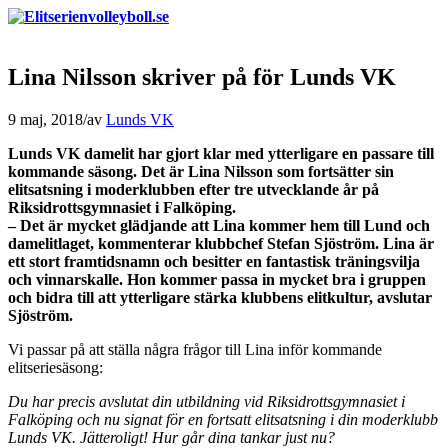
Lina Nilsson skriver på för Lunds VK
9 maj, 2018
/
av
Lunds VK
Lunds VK damelit har gjort klar med ytterligare en passare till
kommande säsong. Det är Lina Nilsson som fortsätter sin
elitsatsning i moderklubben efter tre utvecklande år på
Riksidrottsgymnasiet i Falköping.
– Det är mycket glädjande att Lina kommer hem till Lund och
damelitlaget, kommenterar klubbchef Stefan Sjöström. Lina är
ett stort framtidsnamn och besitter en fantastisk träningsvilja
och vinnarskalle. Hon kommer passa in mycket bra i gruppen
och bidra till att ytterligare stärka klubbens elitkultur, avslutar
Sjöström.
Vi passar på att ställa några frågor till Lina inför kommande
elitseriesäsong:
Du har precis avslutat din utbildning vid Riksidrottsgymnasiet i
Falköping och nu signat för en fortsatt elitsatsning i din moderklubb
Lunds VK. Jätteroligt! Hur går dina tankar just nu?