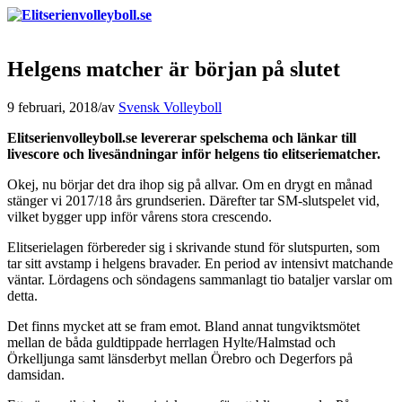
Helgens matcher är början på slutet
9 februari, 2018
/
av
Svensk Volleyboll
Elitserienvolleyboll.se levererar spelschema och länkar till
livescore och livesändningar inför helgens tio elitseriematcher.
Okej, nu börjar det dra ihop sig på allvar. Om en drygt en månad
stänger vi 2017/18 års grundserien. Därefter tar SM-slutspelet vid,
vilket bygger upp inför vårens stora crescendo.
Elitserielagen förbereder sig i skrivande stund för slutspurten, som
tar sitt avstamp i helgens bravader. En period av intensivt matchande
väntar. Lördagens och söndagens sammanlagt tio bataljer varslar om
detta.
Det finns mycket att se fram emot. Bland annat tungviktsmötet
mellan de båda guldtippade herrlagen Hylte/Halmstad och
Örkelljunga samt länsderbyt mellan Örebro och Degerfors på
damsidan.