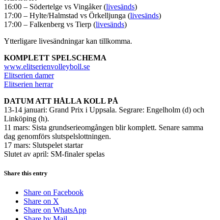
16:00 – Södertelge vs Vingåker (
livesänds
)
17:00 – Hylte/Halmstad vs Örkelljunga (
livesänds
)
17:00 – Falkenberg vs Tierp (
livesänds
)
Ytterligare livesändningar kan tillkomma.
KOMPLETT SPELSCHEMA
www.elitserienvolleyboll.se
Elitserien damer
Elitserien herrar
DATUM ATT HÅLLA KOLL PÅ
13-14 januari: Grand Prix i Uppsala. Segrare: Engelholm (d) och
Linköping (h).
11 mars: Sista grundserieomgången blir komplett. Senare samma
dag genomförs slutspelslottningen.
17 mars: Slutspelet startar
Slutet av april: SM-finaler spelas
Share this entry
Share on Facebook
Share on X
Share on WhatsApp
Share by Mail