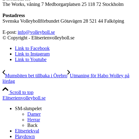
The Works, våning 7 Medborgarplatsen 25 118 72 Stockholm
Postadress
Svenska Volleybollförbundet Götavägen 28 521 44 Falköping
E-post:
info@volleyboll.se
© Copyright - Elitserienvolleyboll.se
Link to Facebook
Link to Instagram
Link to Youtube
Mumsbiten bet tillbaka i Örebro
Utmaning för Habo Wolley på
lördag
Scroll to top
Elitserienvolleyboll.se
SM-slutspelet
Damer
Herrar
Back
Elitseriekval
Playdown