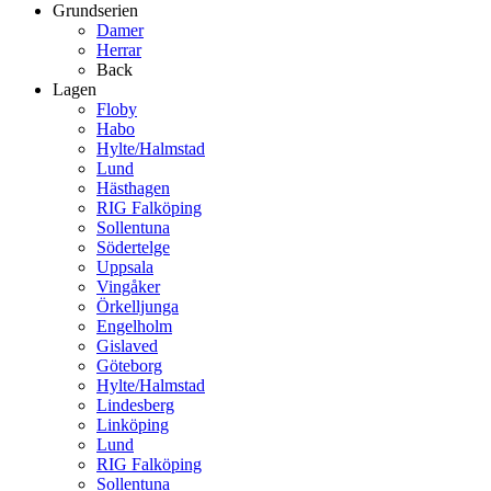
Grundserien
Damer
Herrar
Back
Lagen
Floby
Habo
Hylte/Halmstad
Lund
Hästhagen
RIG Falköping
Sollentuna
Södertelge
Uppsala
Vingåker
Örkelljunga
Engelholm
Gislaved
Göteborg
Hylte/Halmstad
Lindesberg
Linköping
Lund
RIG Falköping
Sollentuna