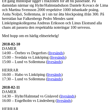
Ett gäng milstolpar ligger i riskzonen för att bli passerade. På
damsidan närmar sig Hylte/Halmstadsduon Daniele Kovacs de Lima
och Martina Svensson 2000 respektive 1000 inbankade poäng.
Anita Noljsö, Sollentuna, är i sin tur åtta blockpoäng ifrån 300. På
herrsidan har Falkenbergs Pedro Mendes samt
Linköpingskollegorna Andreas Eriksson och Linus Ekstrand alla
chans att passera den respektabla noteringar 100 servesss.
Med hopp om en härlig elitseriehelg!
2018-02-10
DAMER
14:00 – Örebro vs Degerfors (
livesänds
)
15:00 – Svedala vs Linköping (
livesänds
)
15:00 – Lund vs Sollentuna (
livesänds
)
HERRAR
16:00 – Habo vs Linköping (
livesänds
)
17:30 – Lund vs Sollentuna (
livesänds
)
2018-02-11
DAMER
14:30 – Hylte/Halmstad vs Gislaved (
livesänds
)
16:00 – Engelholm vs Lindesberg (
livesänds
)
HERRAR