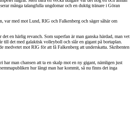
 slutspelet hägrar. Men bara en vecka tidigare var det nog en och annan
userar många talangfulla ungdomar och en duktig tränare i Göran
dgren, var med mot Lund, RIG och Falkenberg och säger såhär om
 var det en härlig revanch. Som superfan är man ganska härdad, man vet
får till det med galaktisk volleyboll och slår en gigant på bortaplan.
de medvetet mot RIG för att få Falkenberg att underskatta. Skribenten
i har man chansen att ta en skalp mot en ny gigant, nämligen just
 hemmapubliken hur långt man har kommit, så nu finns det inga