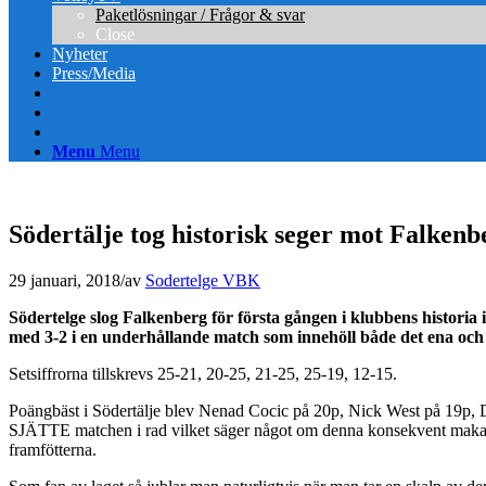
Paketlösningar / Frågor & svar
Close
Nyheter
Press/Media
Menu
Menu
Södertälje tog historisk seger mot Falkenb
29 januari, 2018
/
av
Sodertelge VBK
Södertelge slog Falkenberg för första gången i klubbens historia
med 3-2 i en underhållande match som innehöll både det ena och
Setsiffrorna tillskrevs 25-21, 20-25, 21-25, 25-19, 12-15.
Poängbäst i Södertälje blev Nenad Cocic på 20p, Nick West på 19p,
SJÄTTE matchen i rad vilket säger något om denna konsekvent makalösa
framfötterna.