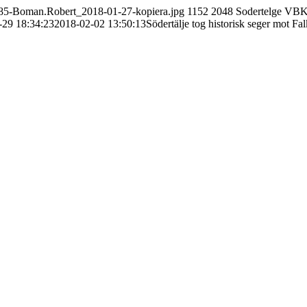
23485-Boman.Robert_2018-01-27-kopiera.jpg
1152
2048
Sodertelge VB
-29 18:34:23
2018-02-02 13:50:13
Södertälje tog historisk seger mot Fa