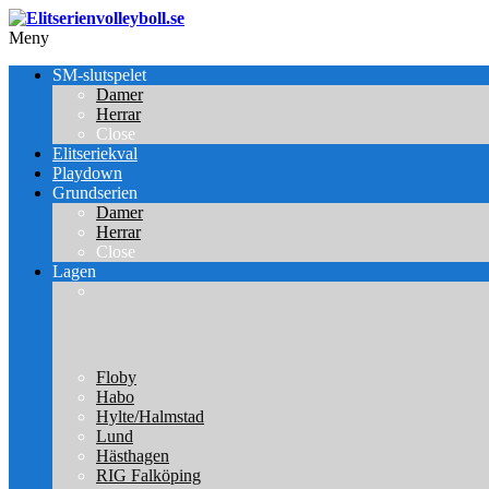
Meny
SM-slutspelet
Damer
Herrar
Close
Elitseriekval
Playdown
Grundserien
Damer
Herrar
Close
Lagen
Floby
Habo
Hylte/Halmstad
Lund
Hästhagen
RIG Falköping