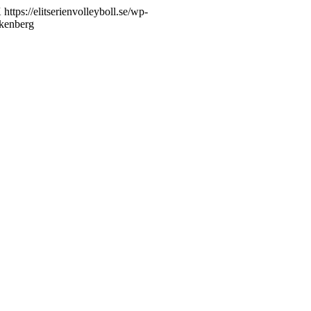
K
https://elitserienvolleyboll.se/wp-
lkenberg