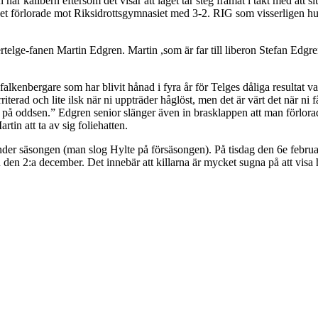
 här kalibern eftersom det visar att laget tar steg framåt i takt med att
aget förlorade mot Riksidrottsgymnasiet med 3-2. RIG som visserligen h
dertelge-fanen Martin Edgren. Martin ,som är far till liberon Stefan E
 falkenbergare som har blivit hånad i fyra år för Telges dåliga resultat
riterad och lite ilsk när ni uppträder håglöst, men det är värt det när ni 
a på oddsen.” Edgren senior slänger även in brasklappen att man förlora
tin att ta av sig foliehatten.
nder säsongen (man slog Hylte på försäsongen). På tisdag den 6e februar
den 2:a december. Det innebär att killarna är mycket sugna på att visa