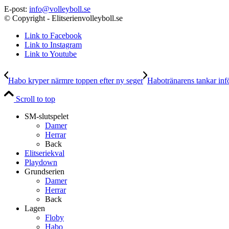
E-post:
info@volleyboll.se
© Copyright - Elitserienvolleyboll.se
Link to Facebook
Link to Instagram
Link to Youtube
Habo kryper närmre toppen efter ny seger
Habotränarens tankar in
Scroll to top
SM-slutspelet
Damer
Herrar
Back
Elitseriekval
Playdown
Grundserien
Damer
Herrar
Back
Lagen
Floby
Habo