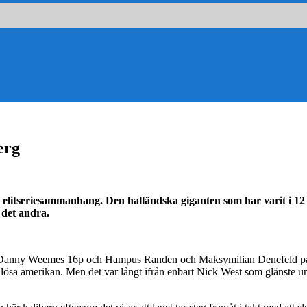
erg
 i elitseriesammanhang. Den halländska giganten som har varit i 12
 det andra.
 Danny Weemes 16p och Hampus Randen och Maksymilian Denefeld på 7p 
 amerikan. Men det var långt ifrån enbart Nick West som glänste under