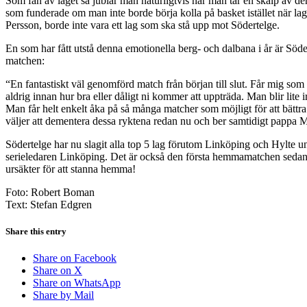
Som fan av laget så jublar man naturligtvis när man tar en skalp av den
som funderade om man inte borde börja kolla på basket istället när l
Persson, borde inte vara ett lag som ska stå upp mot Södertelge.
En som har fått utstå denna emotionella berg- och dalbana i år är Sö
matchen:
“En fantastiskt väl genomförd match från början till slut. Får mig som
aldrig innan hur bra eller dåligt ni kommer att uppträda. Man blir lite ir
Man får helt enkelt åka på så många matcher som möjligt för att bättr
väljer att dementera dessa ryktena redan nu och ber samtidigt pappa Mar
Södertelge har nu slagit alla top 5 lag förutom Linköping och Hylte u
serieledaren Linköping. Det är också den första hemmamatchen sedan 
ursäkter för att stanna hemma!
Foto: Robert Boman
Text: Stefan Edgren
Share this entry
Share on Facebook
Share on X
Share on WhatsApp
Share by Mail