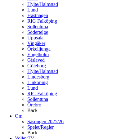
Hylte/Halmstad
Lund
Hästhagen
RIG Falköping
Sollentuna
Södertelge
Uppsala
Vingåker
Örkelljunga
Engelholm
Gislaved
Göteborg
Hylte/Halmstad
Lindesberg
Linköping
Lund
RIG Falköping
Sollentuna
Örebro
Back
Om
Säsongen 2025/26
Spelet/Regler
Back
VolleyTV