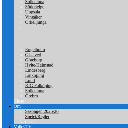
Sollentuna
Södertelge
Uppsala
Vingåker
Örkelljunga
Engelholm
Gislaved
Göteborg
Hylte/Halmstad
Lindesberg
Linköping
Lund
RIG Falköping
Sollentuna
Örebro
Close
Om
Säsongen 2025/26
Spelet/Regler
Close
VolleyTV