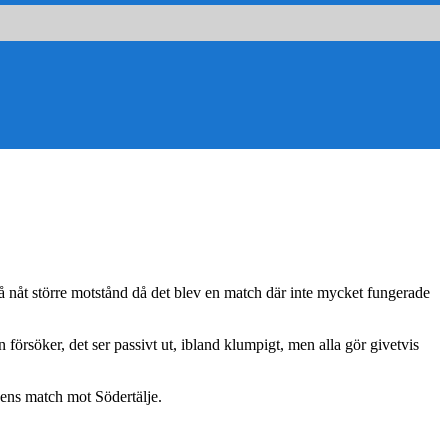
å nåt större motstånd då det blev en match där inte mycket fungerade
n försöker, det ser passivt ut, ibland klumpigt, men alla gör givetvis
gens match mot Södertälje.