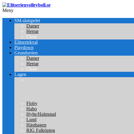
Meny
SM-slutspelet
Damer
Herrar
Close
Elitseriekval
Playdown
Grundserien
Damer
Herrar
Close
Lagen
Floby
Habo
Hylte/Halmstad
Lund
Hästhagen
RIG Falköping