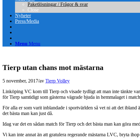
Paketlösningar / Frågor & svar
Close
Nyheter
Press/Media
Menu
Menu
Tierp utan chans mot mästarna
5 november, 2017
/
av
Tierp Volley
Linköping VC kom till Tierp och visade tydligt att man inte tänkte v
för Tierp samtidigt som gästerna vägrade bjuda in hemmalaget i matc
För alla er som varit inblandade i sportvärlden så vet ni att det ibland
det bästa man kan just då.
Idag var det en sådan match för Tierp och det bästa man kan göra med
Vi kan inte annat än att gratulera regerande mästarna LVC, bryta ih