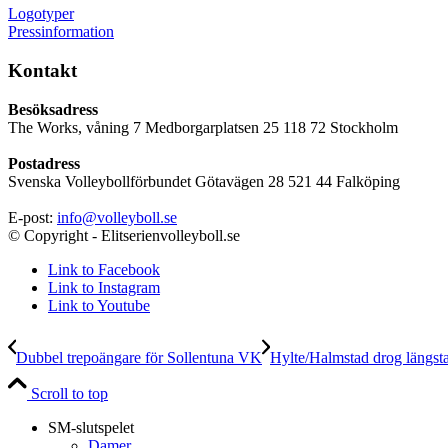
Logotyper
Pressinformation
Kontakt
Besöksadress
The Works, våning 7 Medborgarplatsen 25 118 72 Stockholm
Postadress
Svenska Volleybollförbundet Götavägen 28 521 44 Falköping
E-post:
info@volleyboll.se
© Copyright - Elitserienvolleyboll.se
Link to Facebook
Link to Instagram
Link to Youtube
Dubbel trepoängare för Sollentuna VK
Hylte/Halmstad drog längsta
Scroll to top
SM-slutspelet
Damer