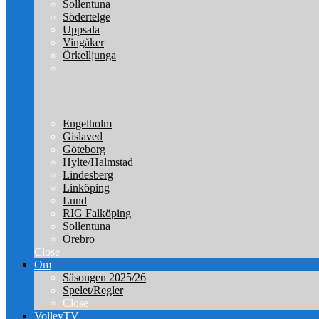
Sollentuna
Södertelge
Uppsala
Vingåker
Örkelljunga
Engelholm
Gislaved
Göteborg
Hylte/Halmstad
Lindesberg
Linköping
Lund
RIG Falköping
Sollentuna
Örebro
Close
Om
Säsongen 2025/26
Spelet/Regler
Close
VolleyTV