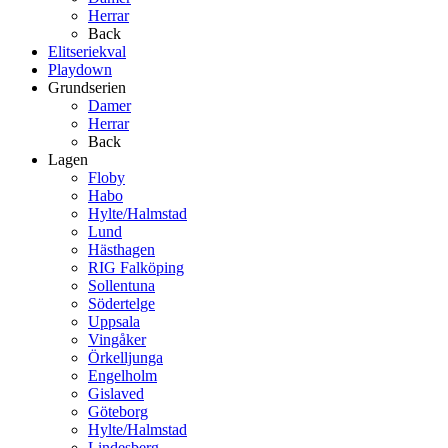
Herrar
Back
Elitseriekval
Playdown
Grundserien
Damer
Herrar
Back
Lagen
Floby
Habo
Hylte/Halmstad
Lund
Hästhagen
RIG Falköping
Sollentuna
Södertelge
Uppsala
Vingåker
Örkelljunga
Engelholm
Gislaved
Göteborg
Hylte/Halmstad
Lindesberg