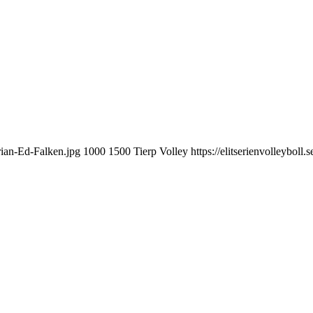
drian-Ed-Falken.jpg
1000
1500
Tierp Volley
https://elitserienvolleybol