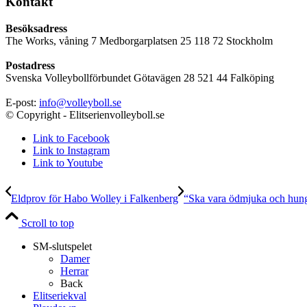
Kontakt
Besöksadress
The Works, våning 7 Medborgarplatsen 25 118 72 Stockholm
Postadress
Svenska Volleybollförbundet Götavägen 28 521 44 Falköping
E-post:
info@volleyboll.se
© Copyright - Elitserienvolleyboll.se
Link to Facebook
Link to Instagram
Link to Youtube
Eldprov för Habo Wolley i Falkenberg
“Ska vara ödmjuka och hun
Scroll to top
SM-slutspelet
Damer
Herrar
Back
Elitseriekval