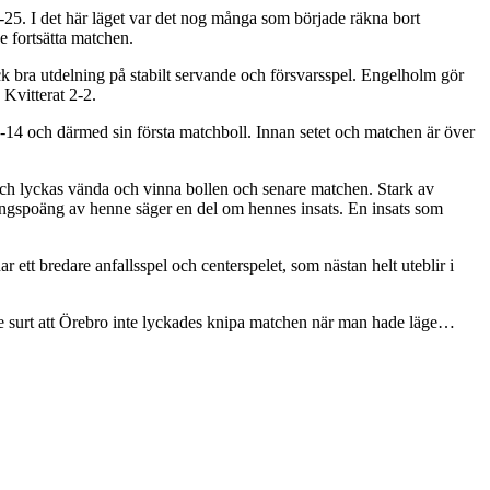
-25. I det här läget var det nog många som började räkna bort
de fortsätta matchen.
k bra utdelning på stabilt servande och försvarsspel. Engelholm gör
 Kvitterat 2-2.
3-14 och därmed sin första matchboll. Innan setet och matchen är över
ch lyckas vända och vinna bollen och senare matchen. Stark av
ringspoäng av henne säger en del om hennes insats. En insats som
ett bredare anfallsspel och centerspelet, som nästan helt uteblir i
te surt att Örebro inte lyckades knipa matchen när man hade läge…