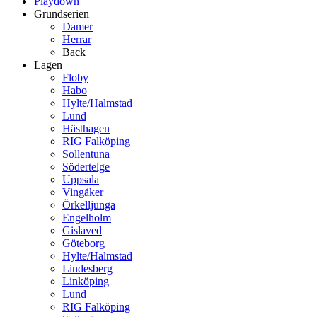
Playdown
Grundserien
Damer
Herrar
Back
Lagen
Floby
Habo
Hylte/Halmstad
Lund
Hästhagen
RIG Falköping
Sollentuna
Södertelge
Uppsala
Vingåker
Örkelljunga
Engelholm
Gislaved
Göteborg
Hylte/Halmstad
Lindesberg
Linköping
Lund
RIG Falköping