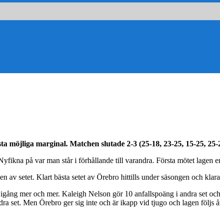
 möjliga marginal. Matchen slutade 2-3 (25-18, 23-25, 15-25, 25-2
yfikna på var man står i förhållande till varandra. Första mötet lagen 
en av setet. Klart bästa setet av Örebro hittills under säsongen och klar
gång mer och mer. Kaleigh Nelson gör 10 anfallspoäng i andra set och se
a set. Men Örebro ger sig inte och är ikapp vid tjugo och lagen följs åt