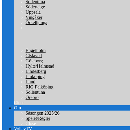
Sollentuna
Södertelge
Uppsala
Vingåker
Örkelljunga
Engelholm
Gislaved
Göteborg
Hylte/Halmstad
Lindesberg
Linköping
Lund
RIG Falköping
Sollentuna
Örebro
Close
Om
Säsongen 2025/26
Spelet/Regler
Close
VolleyTV