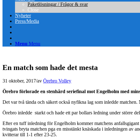
Paketlösningar / Frågor & svar
Close
Nyheter
Press/Media
Menu
Menu
En match som hade det mesta
31 oktober, 2017
/
av
Örebro Volley
Örebro förlorade en stenhård seriefinal mot Engelholm med minsta
Det var två tända och säkert också nyfikna lag som inledde matchen. N
Örebro inledde starkt och hade ett par bollars ledning under större del
Efter en tuff inledning för Engelholm kommer matchens anfallsgigant i
tvingats bryta matchen pga en misstänkt knäskada i inledningen av andr
kvitterar till 1-1 efter 23-25.