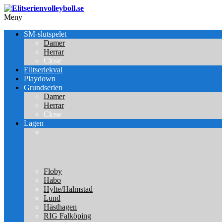
Meny
SM-slutspelet
Damer
Herrar
Close
Elitseriekval
Playdown
Grundserien
Damer
Herrar
Close
Lagen
Floby
Habo
Hylte/Halmstad
Lund
Hästhagen
RIG Falköping