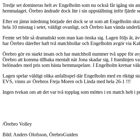
Tredje set domineras helt av Engelholm som nu också får igång sin and
hemmalaget. Örebro ändrade dock lite i sin uppställning inför fjärde set 
Efter en jämn inledning började det dock se ut som att Engelholm sku
hela 10 misstag i setet, väldigt ovanligt, och Örebro kan vända underlä
Femte set blir så dramatiskt som man kan önska sig. Lagen följs åt, ä
har Örebro därefter haft två matchbollar och Engelholm avgör via Kal
Örebro gör en starkt insats och har matchboll nummer två uppe för a
Örebro att komma tillbaka mentalt när Jona skadar sig. I framlinjen v
belönades med pris som bästa hemmaspelare. I Engelholm kretsar väl
Lagen spelar väldigt olika anfallsspel där Engelholm med en riktigt st
EVS, vinns av Örebros Freja Moren och Linda med hela 26-1 !!!
Ingen tvekan om att det var två topplag som möttes i en match helt i
/Örebro Volley
Bild: Anders Olofsson, ÖrebroGuiden