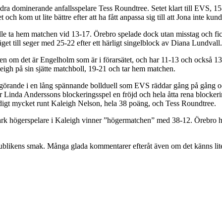
ra dominerande anfallsspelare Tess Roundtree. Setet klart till EVS, 15
och kom ut lite bättre efter att ha fått anpassa sig till att Jona inte kun
lle ta hem matchen vid 13-17. Örebro spelade dock utan misstag och fic
get till seger med 25-22 efter ett härligt singelblock av Diana Lundvall.
ven om det är Engelholm som är i förarsätet, och har 11-13 och också 1
eigh på sin sjätte matchboll, 19-21 och tar hem matchen.
vgörande i en lång spännande bollduell som EVS räddar gång på gång o
ar Linda Anderssons blockeringsspel en fröjd och hela åtta rena blocke
digt mycket runt Kaleigh Nelson, hela 38 poäng, och Tess Roundtree.
ark högerspelare i Kaleigh vinner ”högermatchen” med 38-12. Örebro har 
 publikens smak. Många glada kommentarer efteråt även om det känns li