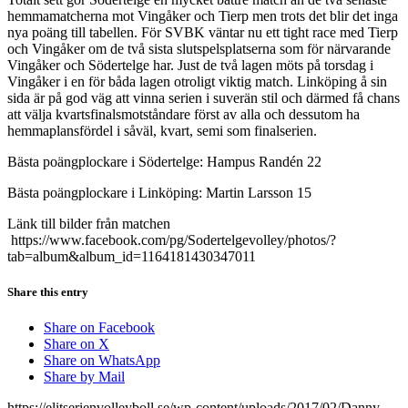
hemmamatcherna mot Vingåker och Tierp men trots det blir det inga
nya poäng till tabellen. För SVBK väntar nu ett tight race med Tierp
och Vingåker om de två sista slutspelsplatserna som för närvarande
Vingåker och Södertelge har. Just de två lagen möts på torsdag i
Vingåker i en för båda lagen otroligt viktig match. Linköping å sin
sida är på god väg att vinna serien i suverän stil och därmed få chans
att välja kvartsfinalsmotståndare först av alla och dessutom ha
hemmaplansfördel i såväl, kvart, semi som finalserien.
Bästa poängplockare i Södertelge: Hampus Randén 22
Bästa poängplockare i Linköping: Martin Larsson 15
Länk till bilder från matchen
https://www.facebook.com/pg/Sodertelgevolley/photos/?
tab=album&album_id=1164181430347011
Share this entry
Share on Facebook
Share on X
Share on WhatsApp
Share by Mail
https://elitserienvolleyboll.se/wp-content/uploads/2017/02/Danny-