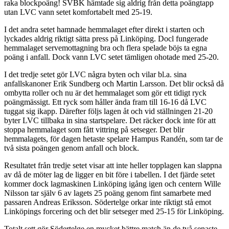
raka blockpoäng! SVBK hämtade sig aldrig från detta poängtapp
utan LVC vann setet komfortabelt med 25-19.
I det andra setet hamnade hemmalaget efter direkt i starten och
lyckades aldrig riktigt sätta press på Linköping. Docl fungerade
hemmalaget servemottagning bra och flera spelade böjs ta egna
poäng i anfall. Dock vann LVC setet tämligen ohotade med 25-20.
I det tredje setet gör LVC några byten och vilar bl.a. sina
anfallskanoner Erik Sundberg och Martin Larsson. Det blir också då
ombytta roller och nu är det hemmalaget som gör ett tidigt ryck
poängmässigt. Ett ryck som håller ända fram till 16-16 då LVC
tuggat sig ikapp. Därefter följs lagen åt och vid ställningen 21-20
byter LVC tillbaka in sina startspelare. Det räcker dock inte för att
stoppa hemmalaget som fått vittring på setseger. Det blir
hemmalagets, för dagen hetaste spelare Hampus Randén, som tar de
två sista poängen genom anfall och block.
Resultatet från tredje setet visar att inte heller topplagen kan slappna
av då de möter lag de ligger en bit före i tabellen. I det fjärde setet
kommer dock lagmaskinen Linköping igång igen och centern Wille
Nilsson tar själv 6 av lagets 25 poäng genom fint samarbete med
passaren Andreas Eriksson. Södertelge orkar inte riktigt stå emot
Linköpings forcering och det blir setseger med 25-15 för Linköping.
Totalt sett gör Södertelge en mycket bättre match än de två senaste