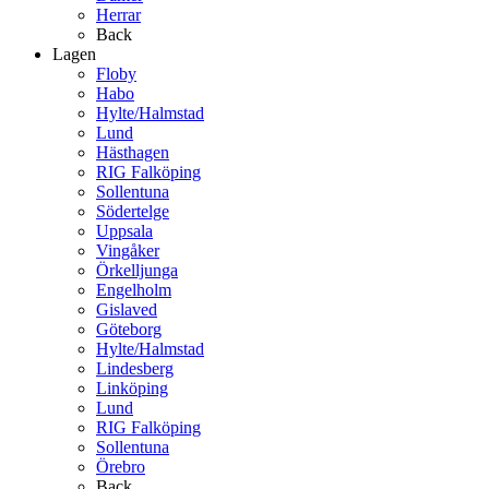
Herrar
Back
Lagen
Floby
Habo
Hylte/Halmstad
Lund
Hästhagen
RIG Falköping
Sollentuna
Södertelge
Uppsala
Vingåker
Örkelljunga
Engelholm
Gislaved
Göteborg
Hylte/Halmstad
Lindesberg
Linköping
Lund
RIG Falköping
Sollentuna
Örebro
Back