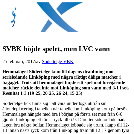
SVBK höjde spelet, men LVC vann
25 februari, 2017
/
av
Sodertelge VBK
Hemmalaget Södertelge kom till dagens drabbning mot
serieledande Linköping med några riktigt dåliga matcher i
bagaget.
Trots att hemmalaget höjde sitt spel mot föregående
matcher räckte det inte mot Linköping som vann med 3-1 i set.
Resultat 1-3 (19-25, 20-25, 26-24, 15-25)
Södertelge fick finna sig i att vara underdogs utifrån sin
åttondeplacering i tabellen när tabellettan Linköping kom på besök.
Hemmalaget hängde med bra i början på första set men från 6-6
gjorde Linköping ett första ryck till 6-9. Därefter side-outade båda
lagen bra några bollar. Hemmalaget jobbade sig t.o.m. ikapp till 12-
13 innan nästa ryck kom från Linköping fram till 12-17 genom fyra