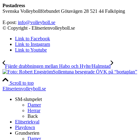
Postadress
Svenska Volleybollförbundet Götavägen 28 521 44 Falköping
E-post:
info@volleyboll.se
© Copyright - Elitserienvolleyboll.se
Link to Facebook
Link to Instagram
Link to Youtube
Fjärde drabbningen mellan Habo och Hylte/Halmstad
Sollentuna besegrade ÖVK på “bortaplan”
Scroll to top
Elitserienvolleyboll.se
SM-slutspelet
Damer
Herrar
Back
Elitseriekval
Playdown
Grundserien
Damer