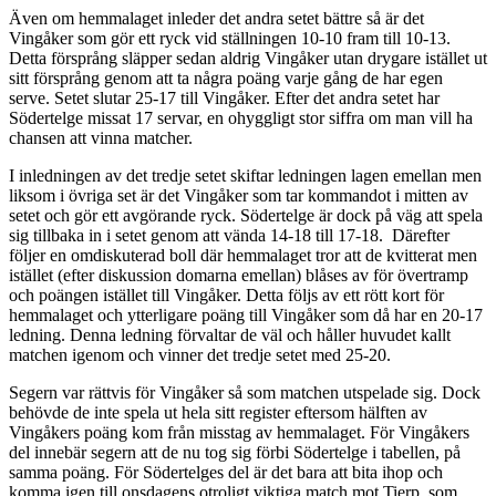
Även om hemmalaget inleder det andra setet bättre så är det
Vingåker som gör ett ryck vid ställningen 10-10 fram till 10-13.
Detta försprång släpper sedan aldrig Vingåker utan drygare istället ut
sitt försprång genom att ta några poäng varje gång de har egen
serve. Setet slutar 25-17 till Vingåker. Efter det andra setet har
Södertelge missat 17 servar, en ohyggligt stor siffra om man vill ha
chansen att vinna matcher.
I inledningen av det tredje setet skiftar ledningen lagen emellan men
liksom i övriga set är det Vingåker som tar kommandot i mitten av
setet och gör ett avgörande ryck. Södertelge är dock på väg att spela
sig tillbaka in i setet genom att vända 14-18 till 17-18. Därefter
följer en omdiskuterad boll där hemmalaget tror att de kvitterat men
istället (efter diskussion domarna emellan) blåses av för övertramp
och poängen istället till Vingåker. Detta följs av ett rött kort för
hemmalaget och ytterligare poäng till Vingåker som då har en 20-17
ledning. Denna ledning förvaltar de väl och håller huvudet kallt
matchen igenom och vinner det tredje setet med 25-20.
Segern var rättvis för Vingåker så som matchen utspelade sig. Dock
behövde de inte spela ut hela sitt register eftersom hälften av
Vingåkers poäng kom från misstag av hemmalaget. För Vingåkers
del innebär segern att de nu tog sig förbi Södertelge i tabellen, på
samma poäng. För Södertelges del är det bara att bita ihop och
komma igen till onsdagens otroligt viktiga match mot Tierp, som