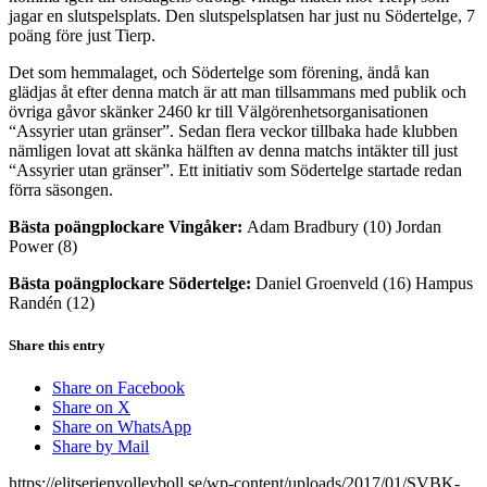
jagar en slutspelsplats. Den slutspelsplatsen har just nu Södertelge, 7
poäng före just Tierp.
Det som hemmalaget, och Södertelge som förening, ändå kan
glädjas åt efter denna match är att man tillsammans med publik och
övriga gåvor skänker 2460 kr till Välgörenhetsorganisationen
“Assyrier utan gränser”. Sedan flera veckor tillbaka hade klubben
nämligen lovat att skänka hälften av denna matchs intäkter till just
“Assyrier utan gränser”. Ett initiativ som Södertelge startade redan
förra säsongen.
Bästa poängplockare Vingåker:
Adam Bradbury (10) Jordan
Power (8)
Bästa poängplockare Södertelge:
Daniel Groenveld (16) Hampus
Randén (12)
Share this entry
Share on Facebook
Share on X
Share on WhatsApp
Share by Mail
https://elitserienvolleyboll.se/wp-content/uploads/2017/01/SVBK-