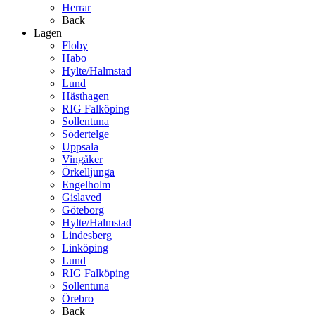
Herrar
Back
Lagen
Floby
Habo
Hylte/Halmstad
Lund
Hästhagen
RIG Falköping
Sollentuna
Södertelge
Uppsala
Vingåker
Örkelljunga
Engelholm
Gislaved
Göteborg
Hylte/Halmstad
Lindesberg
Linköping
Lund
RIG Falköping
Sollentuna
Örebro
Back