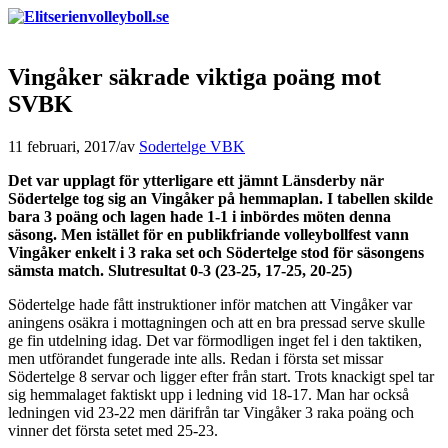
Vingåker säkrade viktiga poäng mot
SVBK
11 februari, 2017
/
av
Sodertelge VBK
Det var upplagt för ytterligare ett jämnt Länsderby när
Södertelge tog sig an Vingåker på hemmaplan. I tabellen skilde
bara 3 poäng och lagen hade 1-1 i inbördes möten denna
säsong. Men istället för en publikfriande volleybollfest vann
Vingåker enkelt i 3 raka set och Södertelge stod för säsongens
sämsta match. Slutresultat 0-3 (23-25, 17-25, 20-25)
Södertelge hade fått instruktioner inför matchen att Vingåker var
aningens osäkra i mottagningen och att en bra pressad serve skulle
ge fin utdelning idag. Det var förmodligen inget fel i den taktiken,
men utförandet fungerade inte alls. Redan i första set missar
Södertelge 8 servar och ligger efter från start. Trots knackigt spel tar
sig hemmalaget faktiskt upp i ledning vid 18-17. Man har också
ledningen vid 23-22 men därifrån tar Vingåker 3 raka poäng och
vinner det första setet med 25-23.